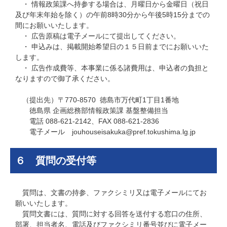
・ 情報政策課へ持参する場合は、月曜日から金曜日（祝日
及び年末年始を除く）の午前8時30分から午後5時15分までの
間にお願いいたします。
・ 広告原稿は電子メールにて提出してください。
・ 申込みは、掲載開始希望日の１５日前までにお願いいた
します。
・ 広告作成費等、本事業に係る諸費用は、申込者の負担と
なりますので御了承ください。
（提出先）〒770-8570 徳島市万代町1丁目1番地
徳島県 企画総務部情報政策課 基盤整備担当
電話 088-621-2142、FAX 088-621-2836
電子メール jouhouseisakuka@pref.tokushima.lg.jp
６ 質問の受付等
質問は、文書の持参、ファクシミリ又は電子メールにてお
願いいたします。
質問文書には、質問に対する回答を送付する窓口の住所、
部署、担当者名、電話及びファクシミリ番号並びに電子メー