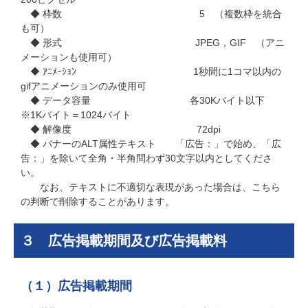
◆ 枠数 5 （複数枠を統合
も可）
◆ 形式 JPEG，GIF （アニ
メーションも使用可）
◆ ｱﾆﾒｰｼｮﾝ 1秒間に1コマ以内の
gifアニメーションのみ使用可
◆ データ容量 各30Kバイト以下
※1Kバイト＝1024バイト
◆ 解像度 72dpi
◆ バナーのALT属性テキスト 「広告：」で始め、「広
告：」を除いて全角・半角問わず30文字以内としてくださ
い。
なお、テキストに不適切な表現があった場合は、こちら
の判断で削除することがあります。
３ 広告掲載期間及び広告掲載料
（１）広告掲載期間