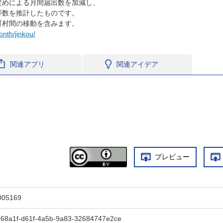
定めによる月間届出数を加減し、
帯数を推計したものです。
町村間の移動を含みます。
onth/jinkou/
関連アプリ
関連アイデア
プレビュー
005169
d68a1f-d61f-4a5b-9a83-32684747e2ce