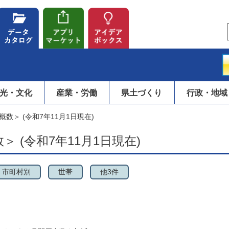
光・文化
産業・労働
県土づくり
行政・地域
数＞ (令和7年11月1日現在)
 (令和7年11月1日現在)
市町村別
世帯
他3件