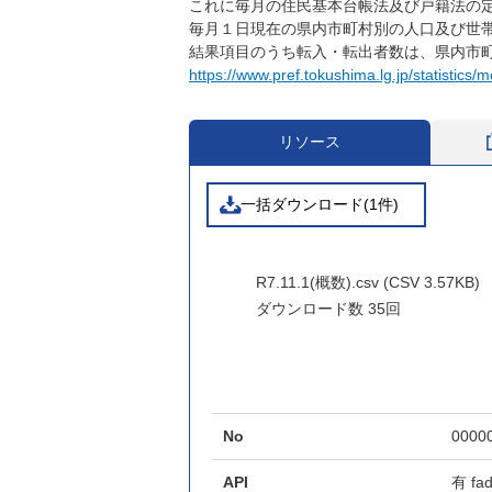
これに毎月の住民基本台帳法及び戸籍法の
毎月１日現在の県内市町村別の人口及び世
結果項目のうち転入・転出者数は、県内市
https://www.pref.tokushima.lg.jp/statistics/m
リソース
一括ダウンロード(1件)
R7.11.1(概数).csv (CSV 3.57KB)
ダウンロード数
35回
No
0000
API
有
fa