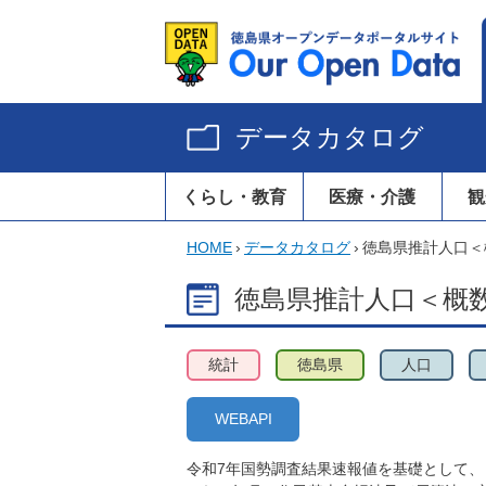
データカタログ
くらし・教育
医療・介護
観
HOME
›
データカタログ
›
徳島県推計人口＜概
徳島県推計人口＜概数＞
統計
徳島県
人口
WEBAPI
令和7年国勢調査結果速報値を基礎として、