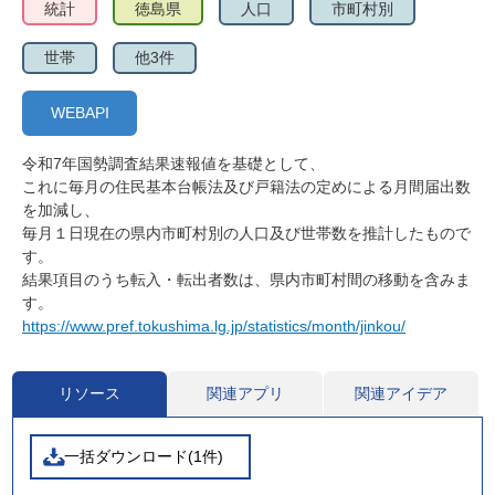
統計
徳島県
人口
市町村別
世帯
他3件
WEBAPI
令和7年国勢調査結果速報値を基礎として、
これに毎月の住民基本台帳法及び戸籍法の定めによる月間届出数
を加減し、
毎月１日現在の県内市町村別の人口及び世帯数を推計したもので
す。
結果項目のうち転入・転出者数は、県内市町村間の移動を含みま
す。
https://www.pref.tokushima.lg.jp/statistics/month/jinkou/
リソース
関連アプリ
関連アイデア
一括ダウンロード(1件)