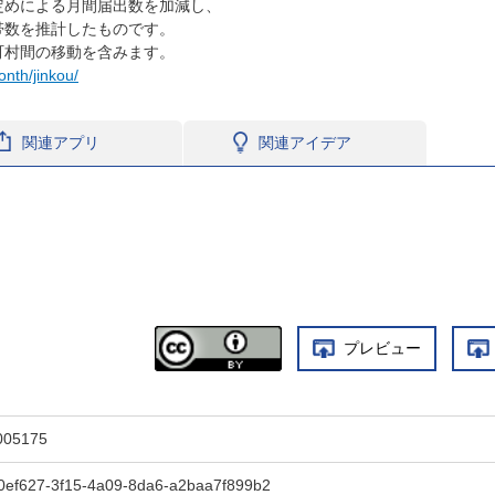
定めによる月間届出数を加減し、
帯数を推計したものです。
町村間の移動を含みます。
onth/jinkou/
関連アプリ
関連アイデア
プレビュー
005175
0ef627-3f15-4a09-8da6-a2baa7f899b2