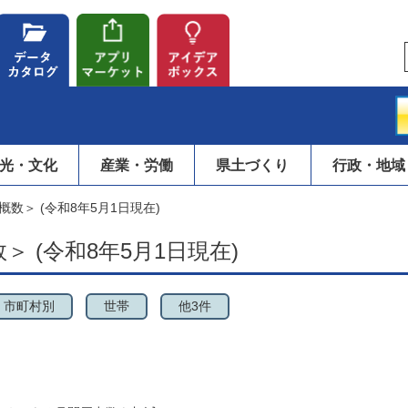
光・文化
産業・労働
県土づくり
行政・地域
数＞ (令和8年5月1日現在)
 (令和8年5月1日現在)
市町村別
世帯
他3件