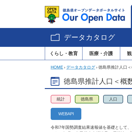
データカタログ
くらし・教育
医療・介護
観
HOME
›
データカタログ
›
徳島県推計人口＜概
徳島県推計人口＜概数＞
統計
徳島県
人口
WEBAPI
令和7年国勢調査結果速報値を基礎として、