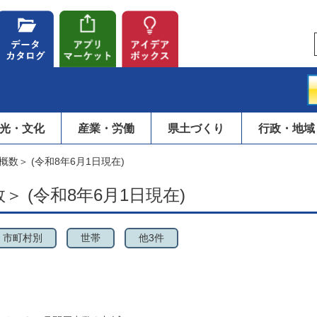
光・文化
産業・労働
県土づくり
行政・地域
数＞ (令和8年6月1日現在)
 (令和8年6月1日現在)
市町村別
世帯
他3件