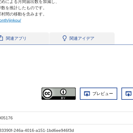
定めによる月間届出数を加減し、
帯数を推計したものです。
町村間の移動を含みます。
onth/jinkou/
関連アプリ
関連アイデア
プレビュー
005176
33390f-246a-4016-a151-1bd6ee946f3d