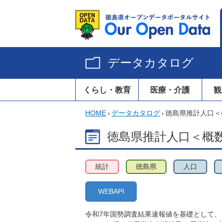
データカタログ
くらし・教育
医療・介護
観
HOME
›
データカタログ
›
徳島県推計人口＜概
徳島県推計人口＜概数＞
統計
徳島県
人口
WEBAPI
令和7年国勢調査結果速報値を基礎として、