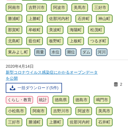
阿南市
吉野川市
阿波市
美馬市
三好市
勝浦町
上勝町
佐那河内村
石井町
神山町
那賀町
牟岐町
美波町
海陽町
松茂町
北島町
藍住町
板野町
上板町
つるぎ町
東みよし町
雨量
水位
潮位
ダム
河川
2020年4月14日
新型コロナウイルス感染症にかかるオープンデータ
を公開
2
一括ダウンロード(5件)
くらし・教育
統計
徳島県
徳島市
鳴門市
小松島市
阿南市
吉野川市
阿波市
美馬市
三好市
勝浦町
上勝町
佐那河内村
石井町