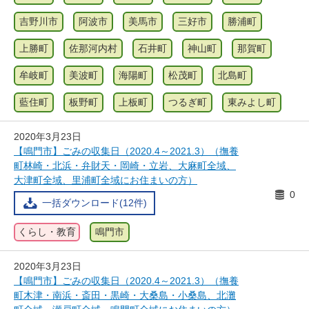
吉野川市
阿波市
美馬市
三好市
勝浦町
上勝町
佐那河内村
石井町
神山町
那賀町
牟岐町
美波町
海陽町
松茂町
北島町
藍住町
板野町
上板町
つるぎ町
東みよし町
2020年3月23日
【鳴門市】ごみの収集日（2020.4～2021.3）（撫養
町林崎・北浜・弁財天・岡崎・立岩、大麻町全域、
大津町全域、里浦町全域にお住まいの方）
0
一括ダウンロード(12件)
くらし・教育
鳴門市
2020年3月23日
【鳴門市】ごみの収集日（2020.4～2021.3）（撫養
町木津・南浜・斎田・黒崎・大桑島・小桑島、北灘