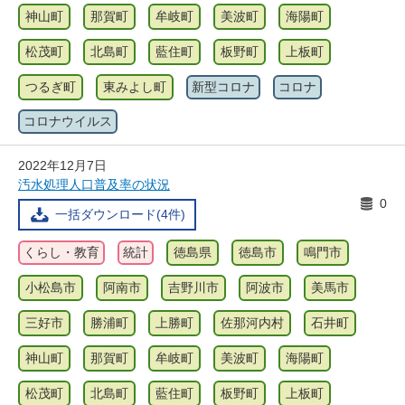
神山町
那賀町
牟岐町
美波町
海陽町
松茂町
北島町
藍住町
板野町
上板町
つるぎ町
東みよし町
新型コロナ
コロナ
コロナウイルス
2022年12月7日
汚水処理人口普及率の状況
0
一括ダウンロード(4件)
くらし・教育
統計
徳島県
徳島市
鳴門市
小松島市
阿南市
吉野川市
阿波市
美馬市
三好市
勝浦町
上勝町
佐那河内村
石井町
神山町
那賀町
牟岐町
美波町
海陽町
松茂町
北島町
藍住町
板野町
上板町