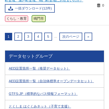
町全域、瀬戸町全域、鳴門町全域にお住まいの方）
0
一括ダウンロード(12件)
くらし・教育
鳴門市
...
1
2
3
4
5
次のページ
»
データセットグループ
AED設置箇所一覧（推奨データセット）
AED設置箇所一覧（自治体標準オープンデータセット）
GTFS-JP（標準的なバス情報フォーマット）
とくしま はぐくみネット（子育て支援）