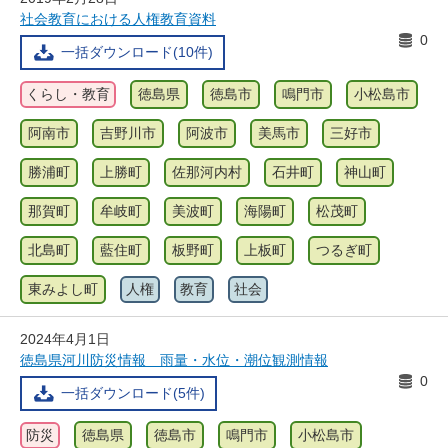
社会教育における人権教育資料
0
一括ダウンロード(10件)
くらし・教育
徳島県
徳島市
鳴門市
小松島市
阿南市
吉野川市
阿波市
美馬市
三好市
勝浦町
上勝町
佐那河内村
石井町
神山町
那賀町
牟岐町
美波町
海陽町
松茂町
北島町
藍住町
板野町
上板町
つるぎ町
東みよし町
人権
教育
社会
2024年4月1日
徳島県河川防災情報 雨量・水位・潮位観測情報
0
一括ダウンロード(5件)
防災
徳島県
徳島市
鳴門市
小松島市