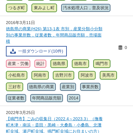
つるぎ町
東みよし町
汚水処理人口，普及状況
2016年3月11日
徳島県の商業(H26) 第13-1表 市別，産業分類小分類
別の事業所数，従業者数，年間商品販売額，売場面
積
0
一括ダウンロード(10件)
産業・労働
統計
徳島県
徳島市
鳴門市
小松島市
阿南市
吉野川市
阿波市
美馬市
三好市
徳島県の商業
産業別
事業所数
従業者数
年間商品販売額
2014
2022年3月25日
【鳴門市】ごみの収集日（2022.4～2023.3）（撫養
町木津・南浜・斎田・黒崎・大桑島・小桑島、北灘
町全域、瀬戸町全域、鳴門町全域にお住まいの方）