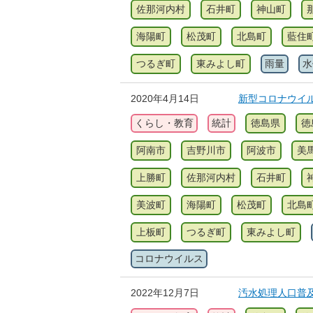
佐那河内村
石井町
神山町
海陽町
松茂町
北島町
藍住
つるぎ町
東みよし町
雨量
水
2020年4月14日
新型コロナウイ
くらし・教育
統計
徳島県
徳
阿南市
吉野川市
阿波市
美
上勝町
佐那河内村
石井町
美波町
海陽町
松茂町
北島
上板町
つるぎ町
東みよし町
コロナウイルス
2022年12月7日
汚水処理人口普