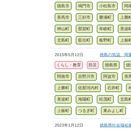
徳島市
鳴門市
小松島市
阿
美馬市
三好市
勝浦町
上勝
神山町
那賀町
牟岐町
美波
北島町
藍住町
板野町
上板
2015年5月12日
徳島の気温、雨量、
くらし・教育
防災
徳島県
徳
阿南市
吉野川市
阿波市
美
上勝町
佐那河内村
石井町
美波町
海陽町
松茂町
北島
上板町
つるぎ町
東みよし町
2023年1月12日
徳島県社会福祉