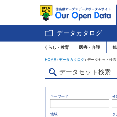
データカタログ
くらし・教育
医療・介護
観
HOME
›
データカタログ
›
データセット検索
データセット検索
キーワード
分
地域
タ