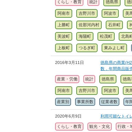
くらし・教育
統計
徳島県
徳
阿南市
吉野川市
阿波市
美
上勝町
佐那河内村
石井町
美波町
海陽町
松茂町
北島
上板町
つるぎ町
東みよし町
2016年3月11日
徳島県の商業(H
数，年間商品販
産業・労働
統計
徳島県
徳島
阿南市
吉野川市
阿波市
美
産業別
事業所数
従業者数
年
2020年6月9日
利用可能なトイ
くらし・教育
観光・文化
行政・