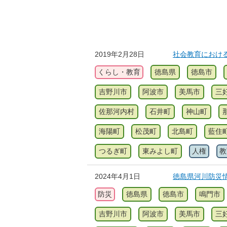
2019年2月28日
社会教育におけ
くらし・教育
徳島県
徳島市
吉野川市
阿波市
美馬市
三
佐那河内村
石井町
神山町
海陽町
松茂町
北島町
藍住
つるぎ町
東みよし町
人権
教
2024年4月1日
徳島県河川防災
防災
徳島県
徳島市
鳴門市
吉野川市
阿波市
美馬市
三