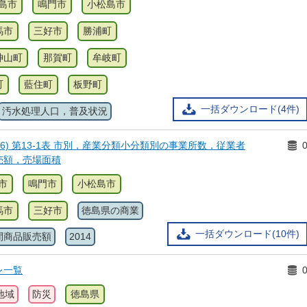
島市
鳴門市
小松島市
馬市
三好市
勝浦町
神山町
那賀町
牟岐町
町
藍住町
板野町
一括ダウンロード(4件)
汚水処理人口，普及状況
26) 第13-1表 市別，産業分類小分類別の事業所数，従業者
売額，売場面積
市
鳴門市
小松島市
馬市
三好市
徳島県の商業
一括ダウンロード(10件)
間商品販売額
2014
レ一覧
地域
防災
徳島県