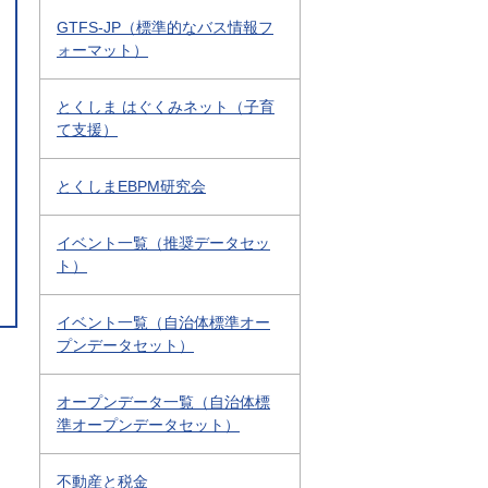
GTFS-JP（標準的なバス情報フ
ォーマット）
とくしま はぐくみネット（子育
て支援）
とくしまEBPM研究会
イベント一覧（推奨データセッ
ト）
イベント一覧（自治体標準オー
プンデータセット）
オープンデータ一覧（自治体標
準オープンデータセット）
不動産と税金