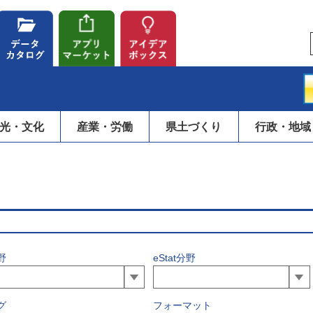
光・文化
産業・労働
県土づくり
行政・地域
野
eStat分野
グ
フォーマット