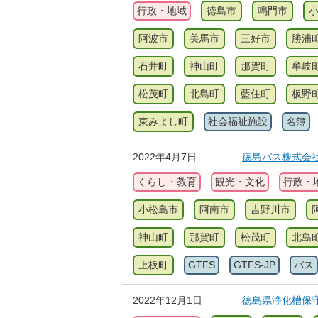
行政・地域
徳島市
鳴門市
阿波市
美馬市
三好市
勝浦
石井町
神山町
那賀町
牟岐
松茂町
北島町
藍住町
板野
東みよし町
社会福祉施設
名簿
2022年4月7日
徳島バス株式会社(G
くらし・教育
観光・文化
行政・
小松島市
阿南市
吉野川市
神山町
那賀町
松茂町
北島
上板町
GTFS
GTFS-JP
バス
2022年12月1日
徳島県浄化槽保