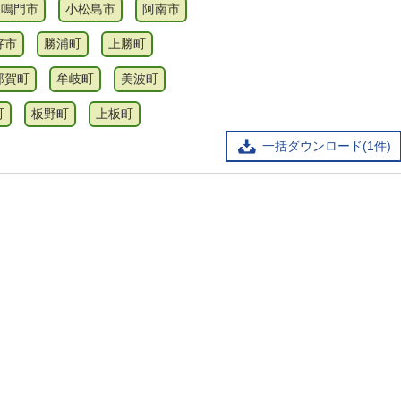
鳴門市
小松島市
阿南市
好市
勝浦町
上勝町
那賀町
牟岐町
美波町
町
板野町
上板町
一括ダウンロード(1件)