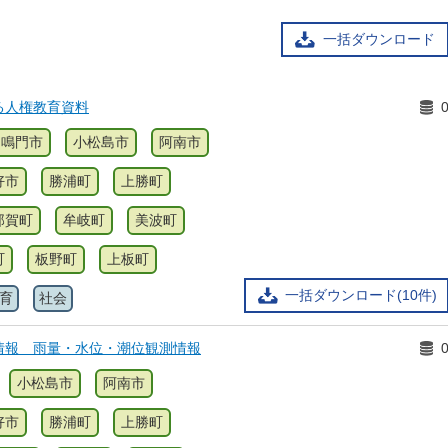
一括ダウンロード
る人権教育資料
鳴門市
小松島市
阿南市
好市
勝浦町
上勝町
那賀町
牟岐町
美波町
町
板野町
上板町
一括ダウンロード(10件)
育
社会
情報 雨量・水位・潮位観測情報
小松島市
阿南市
好市
勝浦町
上勝町