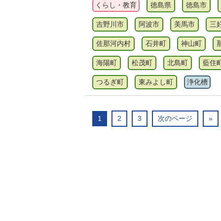
くらし・教育
徳島県
徳島市
吉野川市
阿波市
美馬市
三
佐那河内村
石井町
神山町
海陽町
松茂町
北島町
藍住
つるぎ町
東みよし町
浄化槽
1
2
3
次のページ
»