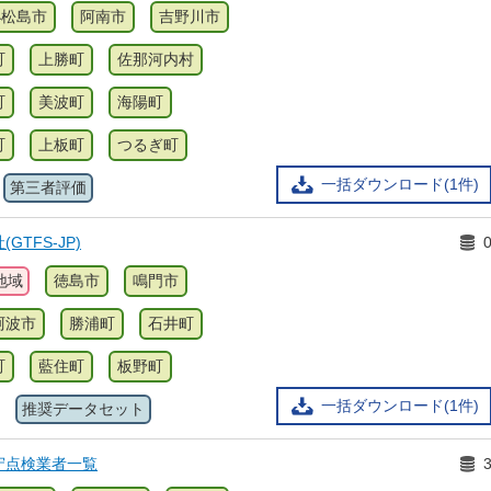
小松島市
阿南市
吉野川市
町
上勝町
佐那河内村
町
美波町
海陽町
町
上板町
つるぎ町
一括ダウンロード(1件)
第三者評価
TFS-JP)
地域
徳島市
鳴門市
阿波市
勝浦町
石井町
町
藍住町
板野町
一括ダウンロード(1件)
推奨データセット
守点検業者一覧