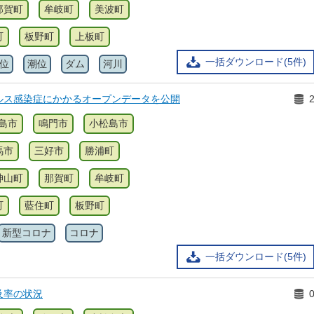
那賀町
牟岐町
美波町
町
板野町
上板町
一括ダウンロード(5件)
位
潮位
ダム
河川
ルス感染症にかかるオープンデータを公開
島市
鳴門市
小松島市
馬市
三好市
勝浦町
神山町
那賀町
牟岐町
町
藍住町
板野町
新型コロナ
コロナ
一括ダウンロード(5件)
及率の状況