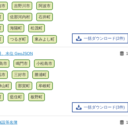
南市
吉野川市
阿波市
町
佐那河内村
石井町
町
海陽町
松茂町
一括ダウンロード(2件)
町
つるぎ町
東みよし町
水位 GeoJSON
島市
鳴門市
小松島市
馬市
三好市
勝浦町
神山町
那賀町
牟岐町
町
藍住町
板野町
一括ダウンロード(3件)
施設等名簿