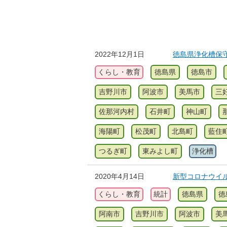
2022年12月1日
徳島県浄化槽保
くらし・教育
徳島県
徳島市
吉野川市
阿波市
美馬市
三
佐那河内村
石井町
神山町
海陽町
松茂町
北島町
藍住
つるぎ町
東みよし町
浄化槽
2020年4月14日
新型コロナウイ
くらし・教育
統計
徳島県
徳
阿南市
吉野川市
阿波市
美