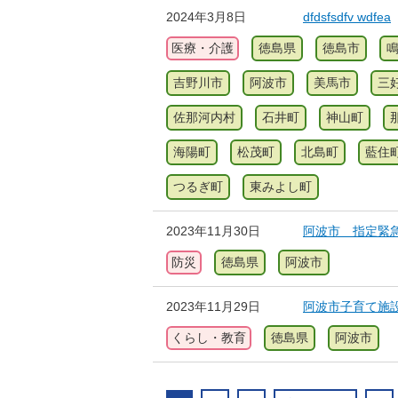
2024年3月8日
dfdsfsdfv wdfea
医療・介護
徳島県
徳島市
吉野川市
阿波市
美馬市
三
佐那河内村
石井町
神山町
海陽町
松茂町
北島町
藍住
つるぎ町
東みよし町
2023年11月30日
阿波市 指定緊
防災
徳島県
阿波市
2023年11月29日
阿波市子育て施
くらし・教育
徳島県
阿波市