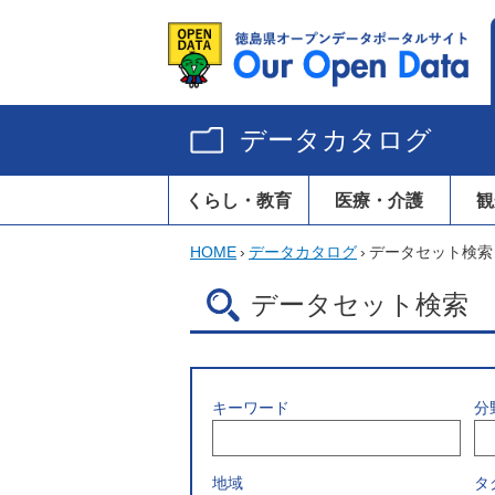
データカタログ
くらし・教育
医療・介護
観
HOME
›
データカタログ
›
データセット検索
データセット検索
キーワード
分
地域
タ