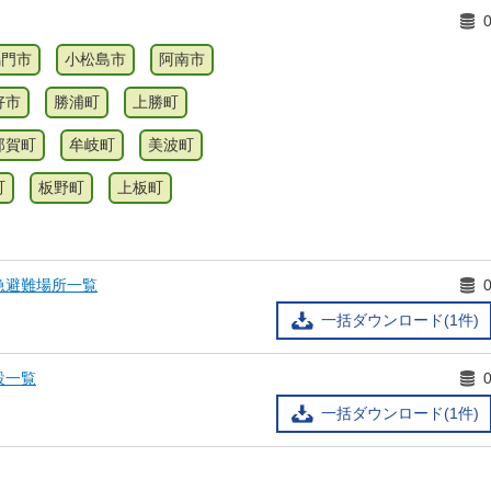
鳴門市
小松島市
阿南市
好市
勝浦町
上勝町
那賀町
牟岐町
美波町
町
板野町
上板町
急避難場所一覧
一括ダウンロード(1件)
設一覧
一括ダウンロード(1件)