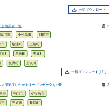
一括ダウンロード
守点検業者一覧
鳴門市
小松島市
阿南市
好市
勝浦町
上勝町
那賀町
牟岐町
美波町
町
板野町
上板町
一括ダウンロード(1件)
ルス感染症にかかるオープンデータを公開
島市
鳴門市
小松島市
馬市
三好市
勝浦町