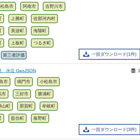
小松島市
阿南市
吉野川市
町
上勝町
佐那河内村
町
美波町
海陽町
町
上板町
つるぎ町
一括ダウンロード(1件)
第三者評価
水位 GeoJSON
島市
鳴門市
小松島市
馬市
三好市
勝浦町
神山町
那賀町
牟岐町
町
藍住町
板野町
一括ダウンロード(3件)