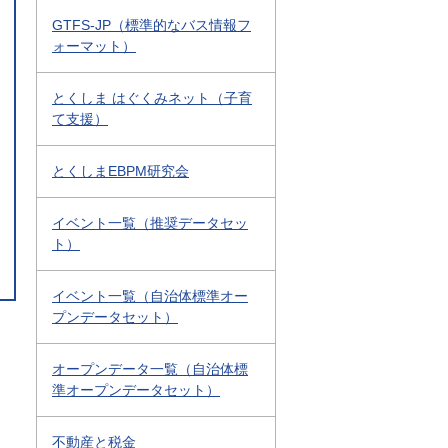
GTFS-JP（標準的なバス情報フ
ォーマット）
とくしま はぐくみネット（子育
て支援）
とくしまEBPM研究会
イベント一覧（推奨データセッ
ト）
イベント一覧（自治体標準オー
プンデータセット）
オープンデータ一覧（自治体標
準オープンデータセット）
不動産と税金