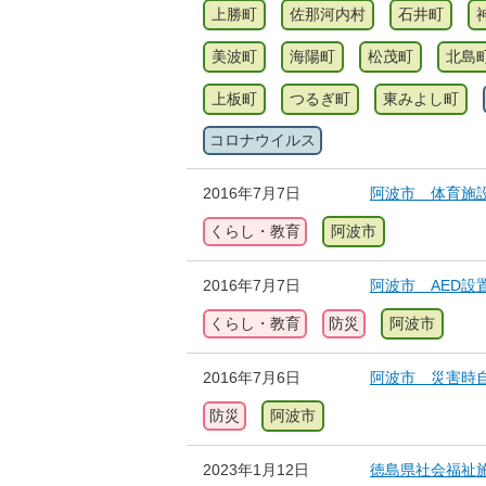
上勝町
佐那河内村
石井町
美波町
海陽町
松茂町
北島
上板町
つるぎ町
東みよし町
コロナウイルス
2016年7月7日
阿波市 体育施
くらし・教育
阿波市
2016年7月7日
阿波市 AED設
くらし・教育
防災
阿波市
2016年7月6日
阿波市 災害時
防災
阿波市
2023年1月12日
徳島県社会福祉