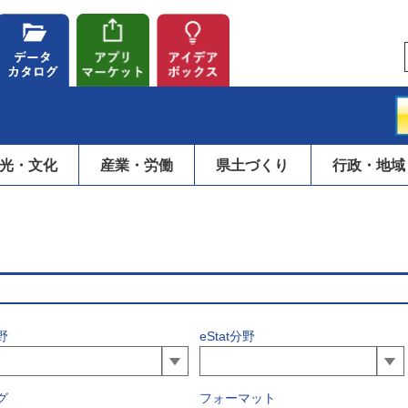
光・文化
産業・労働
県土づくり
行政・地域
野
eStat分野
グ
フォーマット