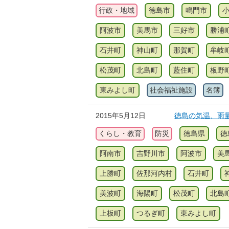
行政・地域
徳島市
鳴門市
阿波市
美馬市
三好市
勝浦
石井町
神山町
那賀町
牟岐
松茂町
北島町
藍住町
板野
東みよし町
社会福祉施設
名簿
2015年5月12日
徳島の気温、雨量、
くらし・教育
防災
徳島県
徳
阿南市
吉野川市
阿波市
美
上勝町
佐那河内村
石井町
美波町
海陽町
松茂町
北島
上板町
つるぎ町
東みよし町