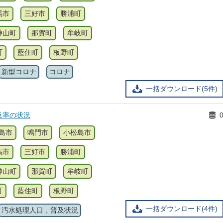
馬市
三好市
勝浦町
神山町
那賀町
牟岐町
町
藍住町
板野町
新型コロナ
コロナ
一括ダウンロード(5件)
及率の状況
島市
鳴門市
小松島市
馬市
三好市
勝浦町
神山町
那賀町
牟岐町
町
藍住町
板野町
一括ダウンロード(4件)
汚水処理人口，普及状況