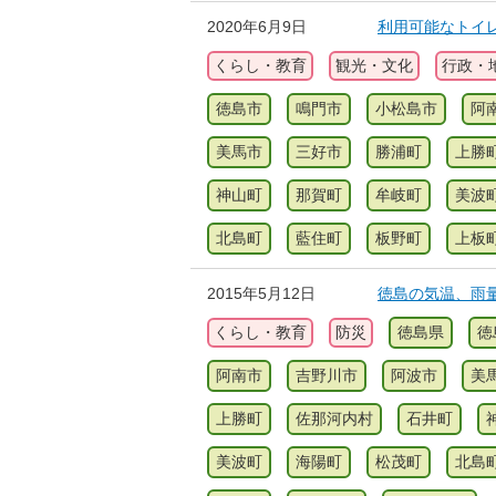
2020年6月9日
利用可能なトイ
くらし・教育
観光・文化
行政・
徳島市
鳴門市
小松島市
阿
美馬市
三好市
勝浦町
上勝
神山町
那賀町
牟岐町
美波
北島町
藍住町
板野町
上板
2015年5月12日
徳島の気温、雨量、
くらし・教育
防災
徳島県
徳
阿南市
吉野川市
阿波市
美
上勝町
佐那河内村
石井町
美波町
海陽町
松茂町
北島