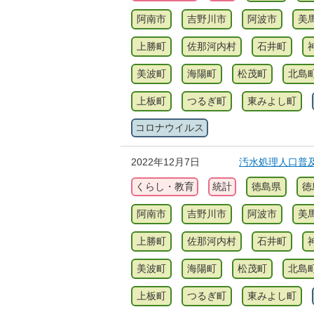
阿南市
吉野川市
阿波市
美
上勝町
佐那河内村
石井町
美波町
海陽町
松茂町
北島
上板町
つるぎ町
東みよし町
コロナウイルス
2022年12月7日
汚水処理人口普
くらし・教育
統計
徳島県
徳
阿南市
吉野川市
阿波市
美
上勝町
佐那河内村
石井町
美波町
海陽町
松茂町
北島
上板町
つるぎ町
東みよし町