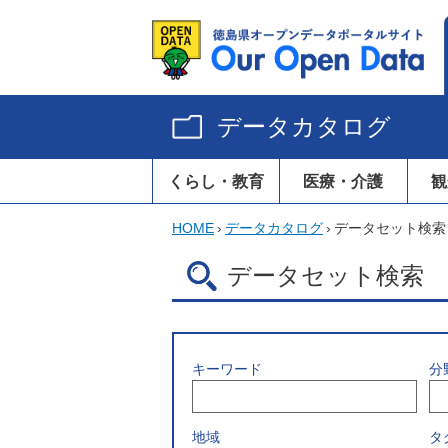
データカタログ
くらし・教育
医療・介護
観
HOME
›
データカタログ
›
データセット検索
データセット検索
キーワード
分
地域
タ