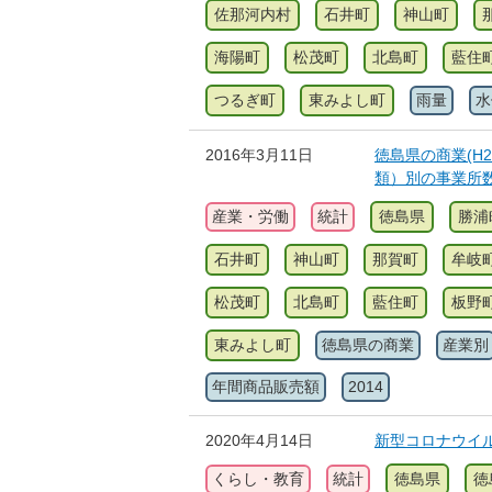
佐那河内村
石井町
神山町
海陽町
松茂町
北島町
藍住
つるぎ町
東みよし町
雨量
水
2016年3月11日
徳島県の商業(H2
類）別の事業所
産業・労働
統計
徳島県
勝浦
石井町
神山町
那賀町
牟岐
松茂町
北島町
藍住町
板野
東みよし町
徳島県の商業
産業別
年間商品販売額
2014
2020年4月14日
新型コロナウイ
くらし・教育
統計
徳島県
徳