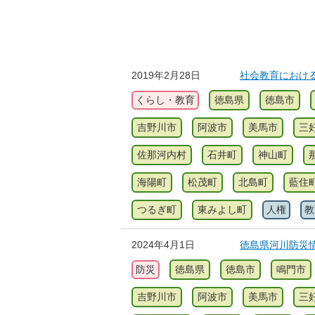
2019年2月28日
社会教育におけ
くらし・教育
徳島県
徳島市
吉野川市
阿波市
美馬市
三
佐那河内村
石井町
神山町
海陽町
松茂町
北島町
藍住
つるぎ町
東みよし町
人権
教
2024年4月1日
徳島県河川防災
防災
徳島県
徳島市
鳴門市
吉野川市
阿波市
美馬市
三