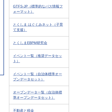
GTFS-JP（標準的なバス情報フ
ォーマット）
とくしま はぐくみネット（子育
て支援）
とくしまEBPM研究会
イベント一覧（推奨データセッ
ト）
イベント一覧（自治体標準オー
プンデータセット）
オープンデータ一覧（自治体標
準オープンデータセット）
不動産と税金