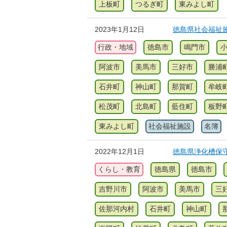
上板町
つるぎ町
東みよし町
2023年1月12日
徳島県社会福祉
行政・地域
徳島市
鳴門市
阿波市
美馬市
三好市
勝浦
石井町
神山町
那賀町
牟岐
松茂町
北島町
藍住町
板野
東みよし町
社会福祉施設
名簿
2022年12月1日
徳島県浄化槽保
くらし・教育
徳島県
徳島市
吉野川市
阿波市
美馬市
三
佐那河内村
石井町
神山町