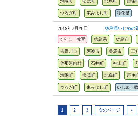
海陽町
松茂町
北島町
藍住
つるぎ町
東みよし町
浄化槽
2019年2月28日
徳島県いじめの
くらし・教育
徳島県
徳島市
吉野川市
阿波市
美馬市
三
佐那河内村
石井町
神山町
海陽町
松茂町
北島町
藍住
つるぎ町
東みよし町
いじめ，
1
2
3
次のページ
»