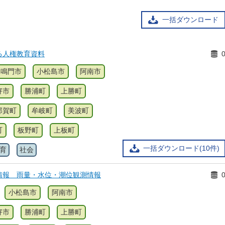
一括ダウンロード
る人権教育資料
鳴門市
小松島市
阿南市
好市
勝浦町
上勝町
那賀町
牟岐町
美波町
町
板野町
上板町
一括ダウンロード(10件)
育
社会
情報 雨量・水位・潮位観測情報
小松島市
阿南市
好市
勝浦町
上勝町