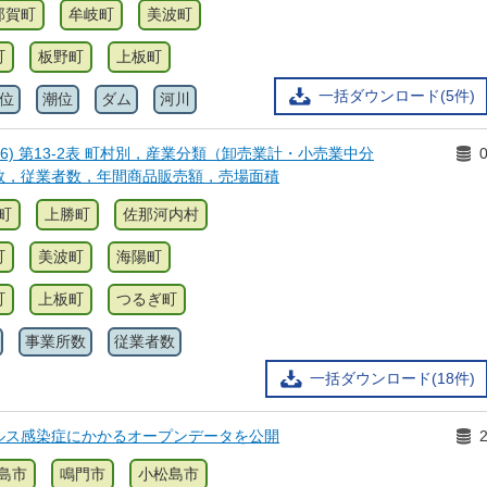
那賀町
牟岐町
美波町
町
板野町
上板町
一括ダウンロード(5件)
位
潮位
ダム
河川
6) 第13-2表 町村別，産業分類（卸売業計・小売業中分
数，従業者数，年間商品販売額，売場面積
町
上勝町
佐那河内村
町
美波町
海陽町
町
上板町
つるぎ町
事業所数
従業者数
一括ダウンロード(18件)
ルス感染症にかかるオープンデータを公開
島市
鳴門市
小松島市