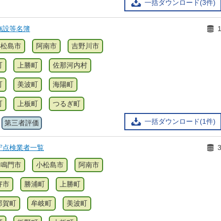
一括ダウンロード(3件)
施設等名簿
小松島市
阿南市
吉野川市
町
上勝町
佐那河内村
町
美波町
海陽町
町
上板町
つるぎ町
一括ダウンロード(1件)
第三者評価
守点検業者一覧
鳴門市
小松島市
阿南市
好市
勝浦町
上勝町
那賀町
牟岐町
美波町