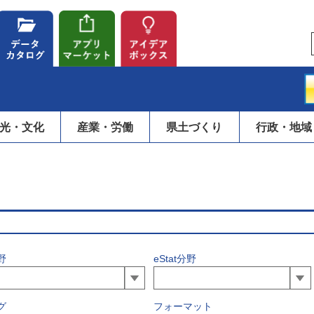
光・文化
産業・労働
県土づくり
行政・地域
野
eStat分野
グ
フォーマット