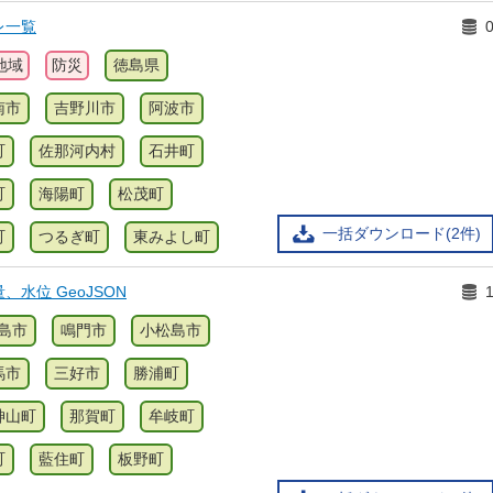
レ一覧
地域
防災
徳島県
南市
吉野川市
阿波市
町
佐那河内村
石井町
町
海陽町
松茂町
一括ダウンロード(2件)
町
つるぎ町
東みよし町
水位 GeoJSON
島市
鳴門市
小松島市
馬市
三好市
勝浦町
神山町
那賀町
牟岐町
町
藍住町
板野町