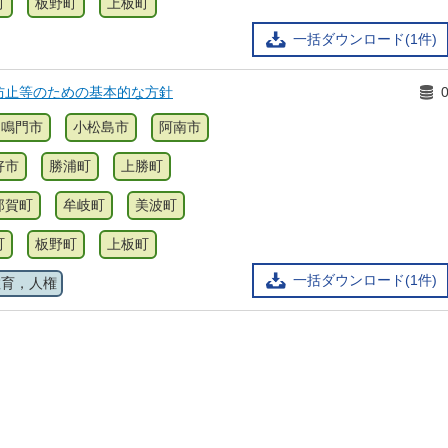
町
板野町
上板町
一括ダウンロード(1件)
防止等のための基本的な方針
鳴門市
小松島市
阿南市
好市
勝浦町
上勝町
那賀町
牟岐町
美波町
町
板野町
上板町
一括ダウンロード(1件)
教育，人権