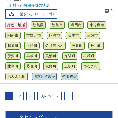
市町村への権限移譲の状況
0
一括ダウンロード(1件)
行政・地域
徳島県
徳島市
鳴門市
小松島市
阿南市
吉野川市
阿波市
美馬市
三好市
勝浦町
上勝町
佐那河内村
石井町
神山町
那賀町
牟岐町
美波町
海陽町
松茂町
北島町
藍住町
板野町
上板町
つるぎ町
東みよし町
地方分権改革
権限移譲
1
2
3
次のページ
»
データセットグループ