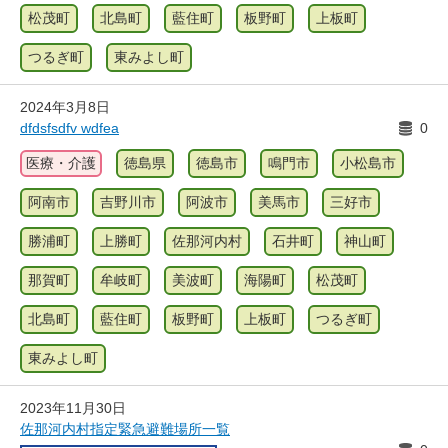
松茂町
北島町
藍住町
板野町
上板町
つるぎ町
東みよし町
2024年3月8日
dfdsfsdfv wdfea
0
医療・介護
徳島県
徳島市
鳴門市
小松島市
阿南市
吉野川市
阿波市
美馬市
三好市
勝浦町
上勝町
佐那河内村
石井町
神山町
那賀町
牟岐町
美波町
海陽町
松茂町
北島町
藍住町
板野町
上板町
つるぎ町
東みよし町
2023年11月30日
佐那河内村指定緊急避難場所一覧