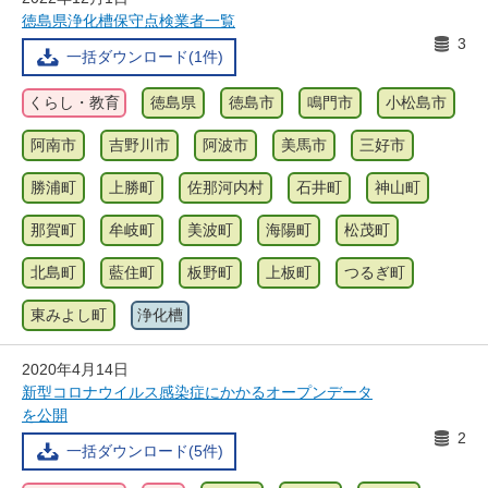
徳島県浄化槽保守点検業者一覧
3
一括ダウンロード(1件)
くらし・教育
徳島県
徳島市
鳴門市
小松島市
阿南市
吉野川市
阿波市
美馬市
三好市
勝浦町
上勝町
佐那河内村
石井町
神山町
那賀町
牟岐町
美波町
海陽町
松茂町
北島町
藍住町
板野町
上板町
つるぎ町
東みよし町
浄化槽
2020年4月14日
新型コロナウイルス感染症にかかるオープンデータ
を公開
2
一括ダウンロード(5件)