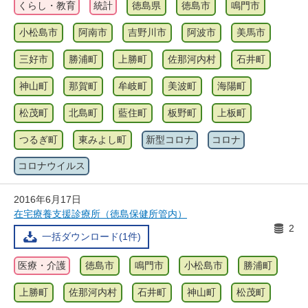
くらし・教育
統計
徳島県
徳島市
鳴門市
小松島市
阿南市
吉野川市
阿波市
美馬市
三好市
勝浦町
上勝町
佐那河内村
石井町
神山町
那賀町
牟岐町
美波町
海陽町
松茂町
北島町
藍住町
板野町
上板町
つるぎ町
東みよし町
新型コロナ
コロナ
コロナウイルス
2016年6月17日
在宅療養支援診療所（徳島保健所管内）
2
一括ダウンロード(1件)
医療・介護
徳島市
鳴門市
小松島市
勝浦町
上勝町
佐那河内村
石井町
神山町
松茂町