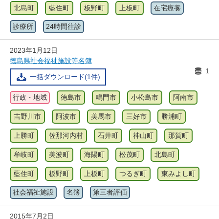
北島町
藍住町
板野町
上板町
在宅療養
診療所
24時間往診
2023年1月12日
徳島県社会福祉施設等名簿
1
一括ダウンロード(1件)
行政・地域
徳島市
鳴門市
小松島市
阿南市
吉野川市
阿波市
美馬市
三好市
勝浦町
上勝町
佐那河内村
石井町
神山町
那賀町
牟岐町
美波町
海陽町
松茂町
北島町
藍住町
板野町
上板町
つるぎ町
東みよし町
社会福祉施設
名簿
第三者評価
2015年7月2日