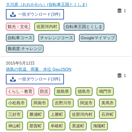
大川原（おおかわら）(自転車王国とくしま)
1
一括ダウンロード(3件)
観光・文化
佐那河内村
自転車王国とくしま
自転車コース
チャレンジコース
Googleマイマップ
難易度:チャレンジ
2015年5月12日
徳島の気温、雨量、水位 GeoJSON
1
一括ダウンロード(3件)
くらし・教育
防災
徳島県
徳島市
鳴門市
小松島市
阿南市
吉野川市
阿波市
美馬市
三好市
勝浦町
上勝町
佐那河内村
石井町
神山町
那賀町
牟岐町
美波町
海陽町