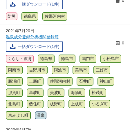
0
一括ダウンロード(1件)
防災
徳島県
佐那河内村
2021年7月20日
温泉成分登録分析機関登録簿
0
一括ダウンロード(1件)
くらし・教育
徳島県
徳島市
鳴門市
小松島市
阿南市
吉野川市
阿波市
美馬市
三好市
勝浦町
上勝町
佐那河内村
石井町
神山町
那賀町
牟岐町
美波町
海陽町
松茂町
北島町
藍住町
板野町
上板町
つるぎ町
東みよし町
温泉
2023年4月7日