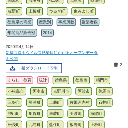
美波町
海陽町
松茂町
北島町
藍住町
板野町
上板町
つるぎ町
東みよし町
徳島県の商業
産業別
事業所数
従業者数
年間商品販売額
2014
2020年4月14日
新型コロナウイルス感染症にかかるオープンデータ
を公開
2
一括ダウンロード(5件)
くらし・教育
統計
徳島県
徳島市
鳴門市
小松島市
阿南市
吉野川市
阿波市
美馬市
三好市
勝浦町
上勝町
佐那河内村
石井町
神山町
那賀町
牟岐町
美波町
海陽町
松茂町
北島町
藍住町
板野町
上板町