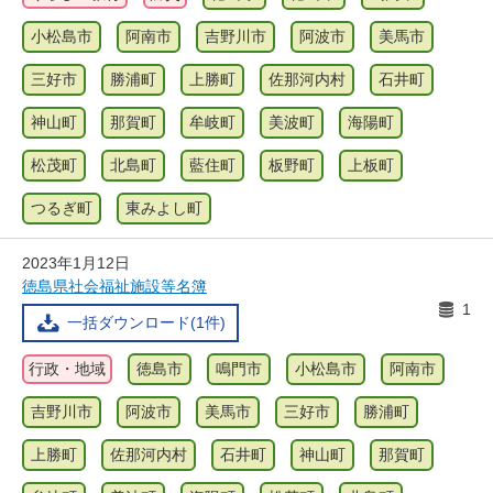
小松島市
阿南市
吉野川市
阿波市
美馬市
三好市
勝浦町
上勝町
佐那河内村
石井町
神山町
那賀町
牟岐町
美波町
海陽町
松茂町
北島町
藍住町
板野町
上板町
つるぎ町
東みよし町
2023年1月12日
徳島県社会福祉施設等名簿
1
一括ダウンロード(1件)
行政・地域
徳島市
鳴門市
小松島市
阿南市
吉野川市
阿波市
美馬市
三好市
勝浦町
上勝町
佐那河内村
石井町
神山町
那賀町