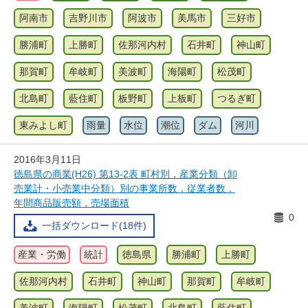
阿南市
吉野川市
阿波市
美馬市
三好市
勝浦町
上勝町
佐那河内村
石井町
神山町
那賀町
牟岐町
美波町
海陽町
松茂町
北島町
藍住町
板野町
上板町
つるぎ町
東みよし町
雨量
水位
潮位
ダム
河川
2016年3月11日
徳島県の商業(H26) 第13-2表 町村別，産業分類（卸
売業計・小売業中分類）別の事業所数，従業者数，
年間商品販売額，売場面積
0
一括ダウンロード(18件)
産業・労働
統計
徳島県
勝浦町
上勝町
佐那河内村
石井町
神山町
那賀町
牟岐町