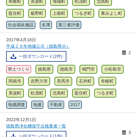
牟岐町
美波町
海陽町
松茂町
北島町
藍住町
板野町
上板町
つるぎ町
東みよし町
社会福祉施設
名簿
第三者評価
2017年4月18日
平成２９年地価公示（徳島県分）
2
一括ダウンロード(2件)
県土づくり
徳島県
徳島市
鳴門市
小松島市
阿南市
吉野川市
美馬市
石井町
牟岐町
美波町
松茂町
北島町
藍住町
つるぎ町
地価調査
地価
不動産
2017
2022年12月1日
徳島県浄化槽保守点検業者一覧
3
一括ダウンロード(1件)