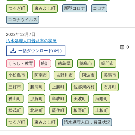
つるぎ町
東みよし町
新型コロナ
コロナ
コロナウイルス
2022年12月7日
汚水処理人口普及率の状況
0
一括ダウンロード(4件)
くらし・教育
統計
徳島県
徳島市
鳴門市
小松島市
阿南市
吉野川市
阿波市
美馬市
三好市
勝浦町
上勝町
佐那河内村
石井町
神山町
那賀町
牟岐町
美波町
海陽町
松茂町
北島町
藍住町
板野町
上板町
つるぎ町
東みよし町
汚水処理人口，普及状況