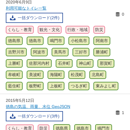
2020年6月9日
利用可能なトイレ一覧
0
一括ダウンロード(2件)
くらし・教育
観光・文化
行政・地域
防災
徳島県
徳島市
鳴門市
小松島市
阿南市
吉野川市
阿波市
美馬市
三好市
勝浦町
上勝町
佐那河内村
石井町
神山町
那賀町
牟岐町
美波町
海陽町
松茂町
北島町
藍住町
板野町
上板町
つるぎ町
東みよし町
2015年5月12日
徳島の気温、雨量、水位 GeoJSON
1
一括ダウンロード(3件)
くらし・教育
防災
徳島県
徳島市
鳴門市