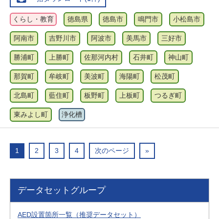
くらし・教育
徳島県
徳島市
鳴門市
小松島市
阿南市
吉野川市
阿波市
美馬市
三好市
勝浦町
上勝町
佐那河内村
石井町
神山町
那賀町
牟岐町
美波町
海陽町
松茂町
北島町
藍住町
板野町
上板町
つるぎ町
東みよし町
浄化槽
1
2
3
4
次のページ
»
データセットグループ
AED設置箇所一覧（推奨データセット）