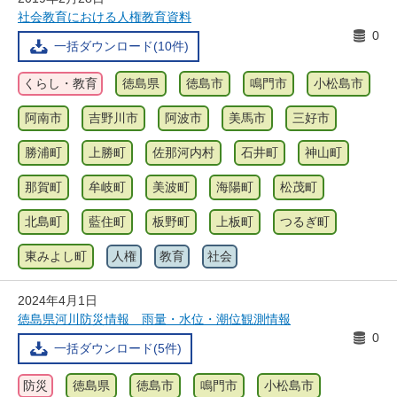
社会教育における人権教育資料
0
一括ダウンロード(10件)
くらし・教育
徳島県
徳島市
鳴門市
小松島市
阿南市
吉野川市
阿波市
美馬市
三好市
勝浦町
上勝町
佐那河内村
石井町
神山町
那賀町
牟岐町
美波町
海陽町
松茂町
北島町
藍住町
板野町
上板町
つるぎ町
東みよし町
人権
教育
社会
2024年4月1日
徳島県河川防災情報 雨量・水位・潮位観測情報
0
一括ダウンロード(5件)
防災
徳島県
徳島市
鳴門市
小松島市