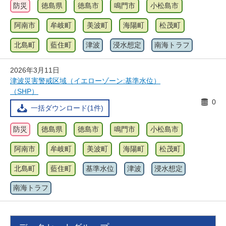
防災
徳島県
徳島市
鳴門市
小松島市
阿南市
牟岐町
美波町
海陽町
松茂町
北島町
藍住町
津波
浸水想定
南海トラフ
2026年3月11日
津波災害警戒区域（イエローゾーン:基準水位）
（SHP）
0
一括ダウンロード(1件)
防災
徳島県
徳島市
鳴門市
小松島市
阿南市
牟岐町
美波町
海陽町
松茂町
北島町
藍住町
基準水位
津波
浸水想定
南海トラフ