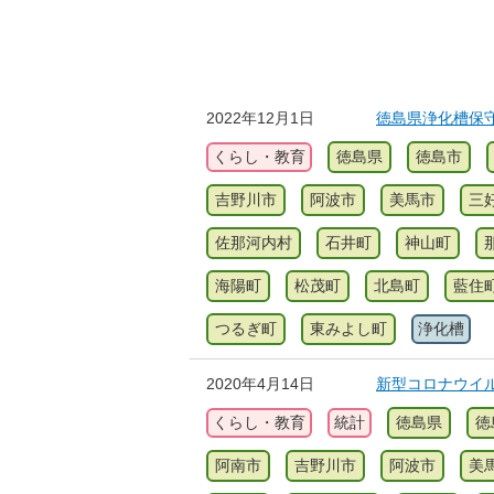
2022年12月1日
徳島県浄化槽保
くらし・教育
徳島県
徳島市
吉野川市
阿波市
美馬市
三
佐那河内村
石井町
神山町
海陽町
松茂町
北島町
藍住
つるぎ町
東みよし町
浄化槽
2020年4月14日
新型コロナウイ
くらし・教育
統計
徳島県
徳
阿南市
吉野川市
阿波市
美