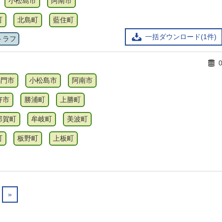
小松島市
阿南市
町
北島町
藍住町
一括ダウンロード(1件)
トラフ
鳴門市
小松島市
阿南市
好市
勝浦町
上勝町
那賀町
牟岐町
美波町
町
板野町
上板町
»