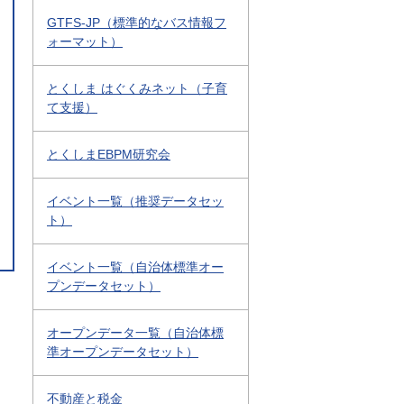
GTFS-JP（標準的なバス情報フ
ォーマット）
とくしま はぐくみネット（子育
て支援）
とくしまEBPM研究会
イベント一覧（推奨データセッ
ト）
イベント一覧（自治体標準オー
プンデータセット）
オープンデータ一覧（自治体標
準オープンデータセット）
不動産と税金