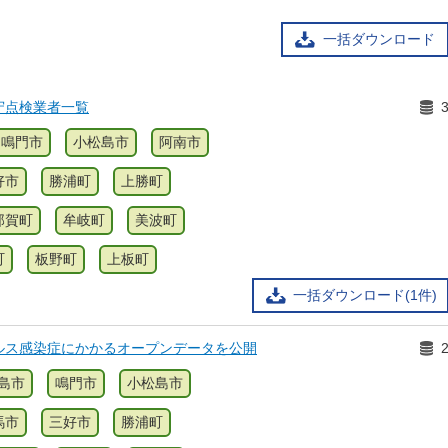
一括ダウンロード
守点検業者一覧
鳴門市
小松島市
阿南市
好市
勝浦町
上勝町
那賀町
牟岐町
美波町
町
板野町
上板町
一括ダウンロード(1件)
ルス感染症にかかるオープンデータを公開
島市
鳴門市
小松島市
馬市
三好市
勝浦町