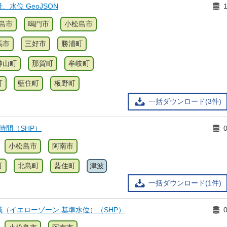
水位 GeoJSON
島市
鳴門市
小松島市
馬市
三好市
勝浦町
神山町
那賀町
牟岐町
町
藍住町
板野町
一括ダウンロード(3件)
時間（SHP）
小松島市
阿南市
町
北島町
藍住町
津波
一括ダウンロード(1件)
（イエローゾーン:基準水位）（SHP）