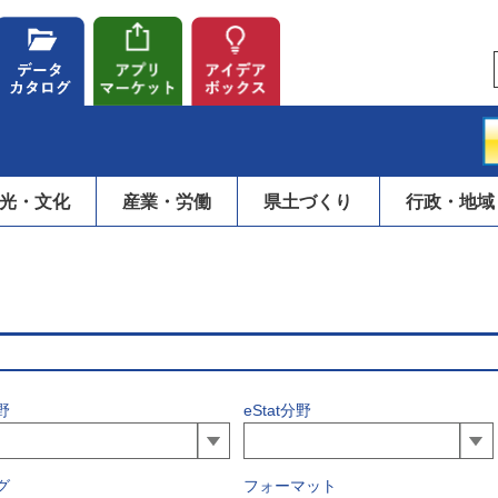
光・文化
産業・労働
県土づくり
行政・地域
野
eStat分野
グ
フォーマット