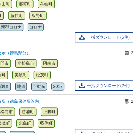
神山町
那賀町
牟岐町
町
藍住町
板野町
新型コロナ
コロナ
一括ダウンロード(5件)
公示（徳島県分）
鳴門市
小松島市
阿南市
岐町
美波町
松茂町
一括ダウンロード(2件)
価調査
地価
不動産
2017
療所（徳島保健所管内）
小松島市
勝浦町
上勝町
松茂町
北島町
藍住町