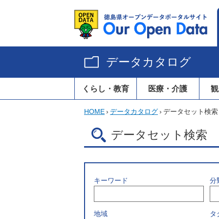
データカタログ
くらし・教育
医療・介護
観
HOME
›
データカタログ
›
データセット検索
データセット検索
キーワード
分
地域
タ