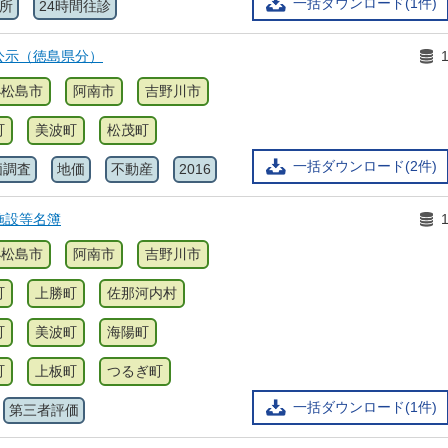
一括ダウンロード(1件)
所
24時間往診
公示（徳島県分）
小松島市
阿南市
吉野川市
町
美波町
松茂町
一括ダウンロード(2件)
価調査
地価
不動産
2016
施設等名簿
小松島市
阿南市
吉野川市
町
上勝町
佐那河内村
町
美波町
海陽町
町
上板町
つるぎ町
一括ダウンロード(1件)
第三者評価