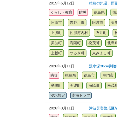
2015年5月12日
徳島の気温、雨量、
くらし・教育
防災
徳島県
徳
阿南市
吉野川市
阿波市
美
上勝町
佐那河内村
石井町
美波町
海陽町
松茂町
北島
上板町
つるぎ町
東みよし町
2026年3月11日
浸水深30cm到達
防災
徳島県
徳島市
鳴門市
牟岐町
美波町
海陽町
松茂
浸水想定
南海トラフ
2026年3月11日
津波災害警戒区域