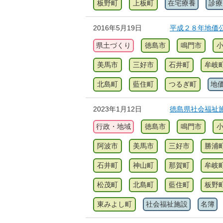
板野町
上板町
在宅療養
診療
2016年5月19日
平成２８年地価
県土づくり
徳島市
鳴門市
美馬市
三好市
石井町
牟岐
北島町
藍住町
つるぎ町
地
2023年1月12日
徳島県社会福祉
行政・地域
徳島市
鳴門市
阿波市
美馬市
三好市
勝浦
石井町
神山町
那賀町
牟岐
松茂町
北島町
藍住町
板野
東みよし町
社会福祉施設
名簿