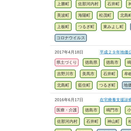
上勝町
佐那河内村
石井町
美波町
海陽町
松茂町
北島
上板町
つるぎ町
東みよし町
コロナウイルス
2017年4月18日
平成２９年地価
県土づくり
徳島県
徳島市
吉野川市
美馬市
石井町
牟
北島町
藍住町
つるぎ町
地
2016年6月17日
在宅療養支援診
医療・介護
徳島市
鳴門市
佐那河内村
石井町
神山町