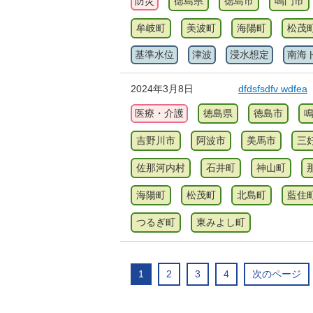
防災
徳島県
徳島市
鳴門市
牟岐町
美波町
海陽町
松茂
基準水位
津波
浸水想定
南海
2024年3月8日
dfdsfsdfv wdfea
医療・介護
徳島県
徳島市
吉野川市
阿波市
美馬市
三
佐那河内村
石井町
神山町
海陽町
松茂町
北島町
藍住
つるぎ町
東みよし町
1
2
3
4
次のページ