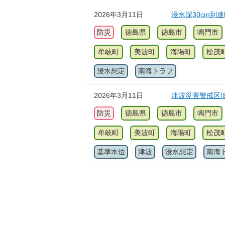
2026年3月11日
浸水深30cm到達
防災
徳島県
徳島市
鳴門市
牟岐町
美波町
海陽町
松茂
浸水想定
南海トラフ
2026年3月11日
津波災害警戒区域
防災
徳島県
徳島市
鳴門市
牟岐町
美波町
海陽町
松茂
基準水位
津波
浸水想定
南海