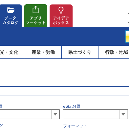
光・文化
産業・労働
県土づくり
行政・地域
野
eStat分野
グ
フォーマット