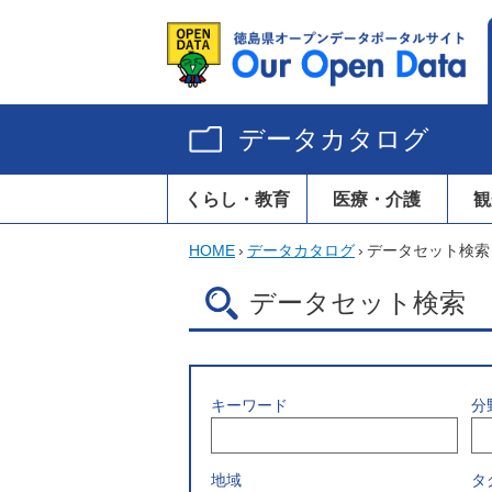
データカタログ
くらし・教育
医療・介護
観
HOME
›
データカタログ
›
データセット検索
データセット検索
キーワード
分
地域
タ