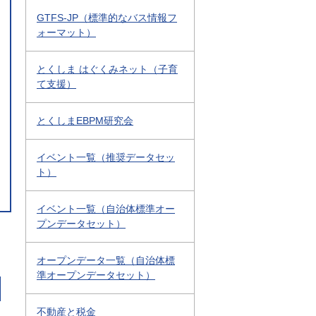
GTFS-JP（標準的なバス情報フ
ォーマット）
とくしま はぐくみネット（子育
て支援）
とくしまEBPM研究会
イベント一覧（推奨データセッ
ト）
イベント一覧（自治体標準オー
プンデータセット）
オープンデータ一覧（自治体標
準オープンデータセット）
不動産と税金