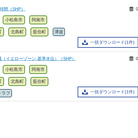
時間（SHP）
小松島市
阿南市
町
北島町
藍住町
津波
一括ダウンロード(1件)
（イエローゾーン:基準水位）（SHP）
小松島市
阿南市
町
北島町
藍住町
一括ダウンロード(1件)
トラフ