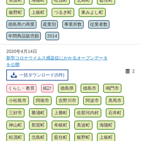
美波町
海陽町
松茂町
北島町
藍住町
板野町
上板町
つるぎ町
東みよし町
徳島県の商業
産業別
事業所数
従業者数
年間商品販売額
2014
2020年4月14日
新型コロナウイルス感染症にかかるオープンデータ
を公開
2
一括ダウンロード(5件)
くらし・教育
統計
徳島県
徳島市
鳴門市
小松島市
阿南市
吉野川市
阿波市
美馬市
三好市
勝浦町
上勝町
佐那河内村
石井町
神山町
那賀町
牟岐町
美波町
海陽町
松茂町
北島町
藍住町
板野町
上板町