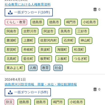
社会教育における人権教育資料
0
一括ダウンロード(10件)
くらし・教育
徳島県
徳島市
鳴門市
小松島市
阿南市
吉野川市
阿波市
美馬市
三好市
勝浦町
上勝町
佐那河内村
石井町
神山町
那賀町
牟岐町
美波町
海陽町
松茂町
北島町
藍住町
板野町
上板町
つるぎ町
東みよし町
人権
教育
社会
2024年4月1日
徳島県河川防災情報 雨量・水位・潮位観測情報
0
一括ダウンロード(5件)
防災
徳島県
徳島市
鳴門市
小松島市