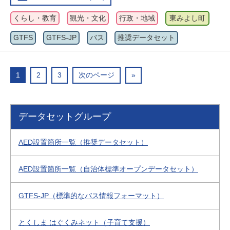
くらし・教育
観光・文化
行政・地域
東みよし町
GTFS
GTFS-JP
バス
推奨データセット
1
2
3
次のページ
»
データセットグループ
AED設置箇所一覧（推奨データセット）
AED設置箇所一覧（自治体標準オープンデータセット）
GTFS-JP（標準的なバス情報フォーマット）
とくしま はぐくみネット（子育て支援）