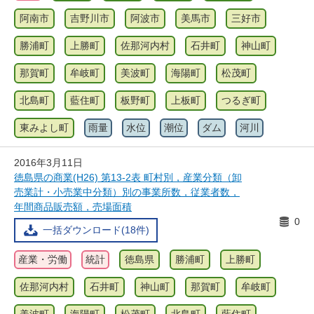
阿南市
吉野川市
阿波市
美馬市
三好市
勝浦町
上勝町
佐那河内村
石井町
神山町
那賀町
牟岐町
美波町
海陽町
松茂町
北島町
藍住町
板野町
上板町
つるぎ町
東みよし町
雨量
水位
潮位
ダム
河川
2016年3月11日
徳島県の商業(H26) 第13-2表 町村別，産業分類（卸
売業計・小売業中分類）別の事業所数，従業者数，
年間商品販売額，売場面積
0
一括ダウンロード(18件)
産業・労働
統計
徳島県
勝浦町
上勝町
佐那河内村
石井町
神山町
那賀町
牟岐町