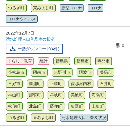
つるぎ町
東みよし町
新型コロナ
コロナ
コロナウイルス
2022年12月7日
汚水処理人口普及率の状況
0
一括ダウンロード(4件)
くらし・教育
統計
徳島県
徳島市
鳴門市
小松島市
阿南市
吉野川市
阿波市
美馬市
三好市
勝浦町
上勝町
佐那河内村
石井町
神山町
那賀町
牟岐町
美波町
海陽町
松茂町
北島町
藍住町
板野町
上板町
つるぎ町
東みよし町
汚水処理人口，普及状況