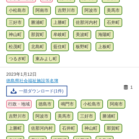
小松島市
阿南市
吉野川市
阿波市
美馬市
三好市
勝浦町
上勝町
佐那河内村
石井町
神山町
那賀町
牟岐町
美波町
海陽町
松茂町
北島町
藍住町
板野町
上板町
つるぎ町
東みよし町
2023年1月12日
徳島県社会福祉施設等名簿
1
一括ダウンロード(1件)
行政・地域
徳島市
鳴門市
小松島市
阿南市
吉野川市
阿波市
美馬市
三好市
勝浦町
上勝町
佐那河内村
石井町
神山町
那賀町