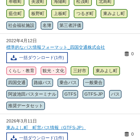
牟岐町
美波町
海陽町
松茂町
北島町
藍住町
板野町
上板町
つるぎ町
東みよし町
社会福祉施設
名簿
第三者評価
2022年4月12日
標準的なバス情報フォーマット_四国交通株式会社
0
一括ダウンロード(1件)
くらし・教育
観光・文化
三好市
東みよし町
四国交通
路線バス
乗合バス
一般乗合
阿波池田バスターミナル
GTFS
GTFS-JP
バス
推奨データセット
2026年3月11日
東みよし町 町営バス情報（GTFS-JP）
0
一括ダウンロード(1件)