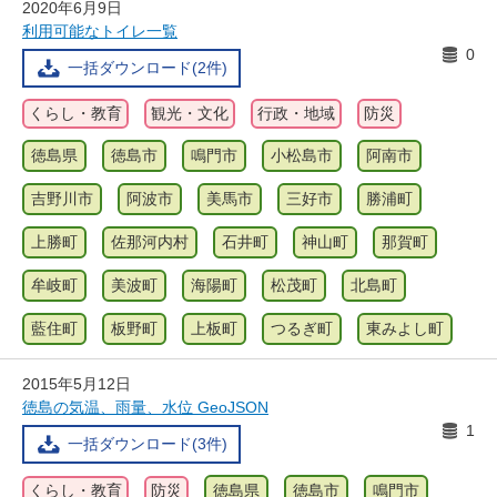
2020年6月9日
利用可能なトイレ一覧
0
一括ダウンロード(2件)
くらし・教育
観光・文化
行政・地域
防災
徳島県
徳島市
鳴門市
小松島市
阿南市
吉野川市
阿波市
美馬市
三好市
勝浦町
上勝町
佐那河内村
石井町
神山町
那賀町
牟岐町
美波町
海陽町
松茂町
北島町
藍住町
板野町
上板町
つるぎ町
東みよし町
2015年5月12日
徳島の気温、雨量、水位 GeoJSON
1
一括ダウンロード(3件)
くらし・教育
防災
徳島県
徳島市
鳴門市