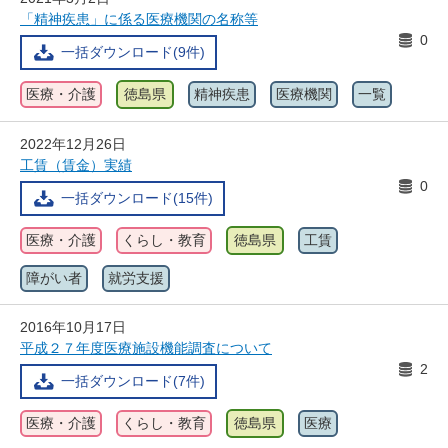
「精神疾患」に係る医療機関の名称等
0
一括ダウンロード(9件)
医療・介護
徳島県
精神疾患
医療機関
一覧
2022年12月26日
工賃（賃金）実績
0
一括ダウンロード(15件)
医療・介護
くらし・教育
徳島県
工賃
障がい者
就労支援
2016年10月17日
平成２７年度医療施設機能調査について
2
一括ダウンロード(7件)
医療・介護
くらし・教育
徳島県
医療