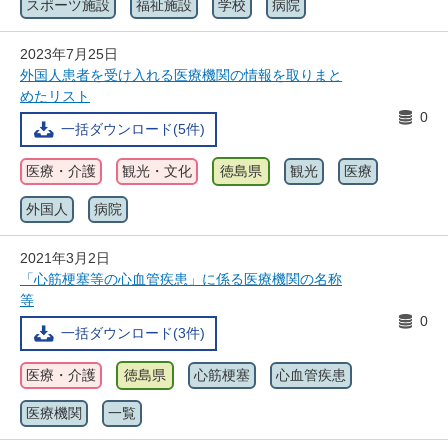
スポーツ施設
福祉施設
学校
病院
2023年7月25日
外国人患者を受け入れる医療機関の情報を取りまと
めたリスト
0
一括ダウンロード(5件)
医療・介護
観光・文化
徳島県
観光
医療
外国人
病院
2021年3月2日
「心筋梗塞等の心血管疾患」に係る医療機関の名称
等
0
一括ダウンロード(3件)
医療・介護
徳島県
心筋梗塞
心血管疾患
医療機関
一覧