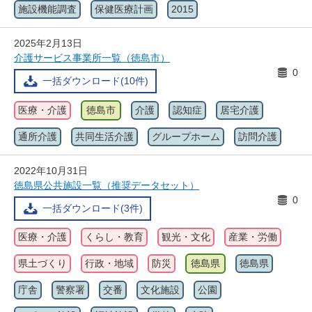
施設機能調査
保健医療計画
2015
2025年2月13日
介護サービス事業所一覧（徳島市）
0
一括ダウンロード(10件)
医療・介護
徳島市
介護
認知症
居宅介護
通所介護
共同生活介護
グループホーム
訪問介護
2022年10月31日
徳島県公共施設一覧（推奨データセット）
0
一括ダウンロード(3件)
医療・介護
くらし・教育
観光・文化
産業・労働
県土づくり
行政・地域
防災
徳島県
徳島県
庁舎
警察署
交番
文化施設
公園