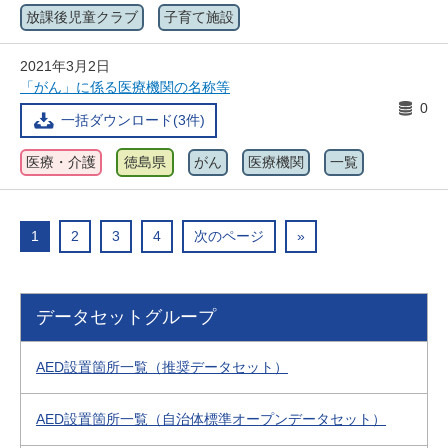
放課後児童クラブ
子育て施設
2021年3月2日
「がん」に係る医療機関の名称等
0
一括ダウンロード(3件)
医療・介護
徳島県
がん
医療機関
一覧
1
2
3
4
次のページ
»
データセットグループ
AED設置箇所一覧（推奨データセット）
AED設置箇所一覧（自治体標準オープンデータセット）