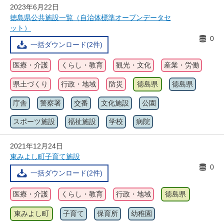
2023年6月22日
徳島県公共施設一覧（自治体標準オープンデータセ
ット）
0
一括ダウンロード(2件)
医療・介護
くらし・教育
観光・文化
産業・労働
県土づくり
行政・地域
防災
徳島県
徳島県
庁舎
警察署
交番
文化施設
公園
スポーツ施設
福祉施設
学校
病院
2021年12月24日
東みよし町子育て施設
0
一括ダウンロード(2件)
医療・介護
くらし・教育
行政・地域
徳島県
東みよし町
子育て
保育所
幼稚園