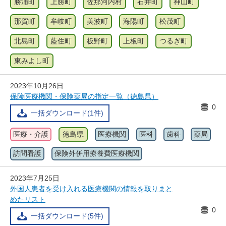
勝浦町
上勝町
佐那河内村
石井町
神山町
那賀町
牟岐町
美波町
海陽町
松茂町
北島町
藍住町
板野町
上板町
つるぎ町
東みよし町
2023年10月26日
保険医療機関・保険薬局の指定一覧（徳島県）
0
一括ダウンロード(1件)
医療・介護
徳島県
医療機関
医科
歯科
薬局
訪問看護
保険外併用療養費医療機関
2023年7月25日
外国人患者を受け入れる医療機関の情報を取りまと
めたリスト
0
一括ダウンロード(5件)