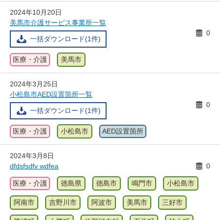
2024年10月20日
美馬市介護サービス事業所一覧
0
一括ダウンロード(1件)
医療・介護
美馬市
2024年3月25日
小松島市AED設置箇所一覧
0
一括ダウンロード(1件)
医療・介護
小松島市
AED設置箇所
2024年3月8日
dfdsfsdfv wdfea
0
医療・介護
徳島県
徳島市
鳴門市
小松島市
阿南市
吉野川市
阿波市
美馬市
三好市