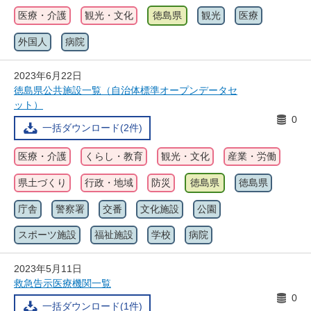
医療・介護
観光・文化
徳島県
観光
医療
外国人
病院
2023年6月22日
徳島県公共施設一覧（自治体標準オープンデータセ
ット）
0
一括ダウンロード(2件)
医療・介護
くらし・教育
観光・文化
産業・労働
県土づくり
行政・地域
防災
徳島県
徳島県
庁舎
警察署
交番
文化施設
公園
スポーツ施設
福祉施設
学校
病院
2023年5月11日
救急告示医療機関一覧
0
一括ダウンロード(1件)