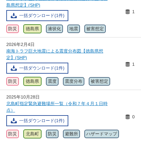
島県想定】(SHP)
1
一括ダウンロード(1件)
防災
徳島県
液状化
地震
被害想定
2026年2月4日
南海トラフ巨大地震による震度分布図【徳島県想
定】(SHP)
1
一括ダウンロード(1件)
防災
徳島県
震度
震度分布
被害想定
2025年10月28日
北島町指定緊急避難場所一覧（令和７年４月１日時
点）
0
一括ダウンロード(1件)
防災
北島町
防災
避難所
ハザードマップ