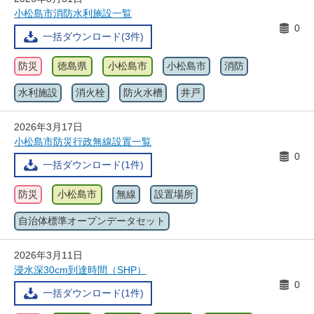
小松島市消防水利施設一覧
0
一括ダウンロード(3件)
防災
徳島県
小松島市
小松島市
消防
水利施設
消火栓
防火水槽
井戸
2026年3月17日
小松島市防災行政無線設置一覧
0
一括ダウンロード(1件)
防災
小松島市
無線
設置場所
自治体標準オープンデータセット
2026年3月11日
浸水深30cm到達時間（SHP）
0
一括ダウンロード(1件)