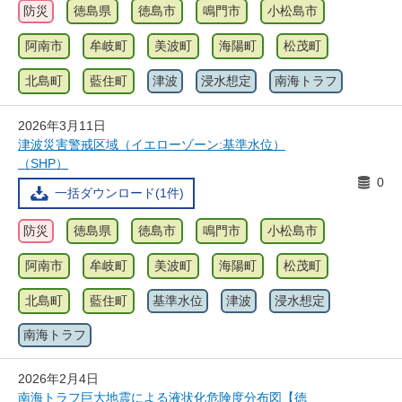
防災
徳島県
徳島市
鳴門市
小松島市
阿南市
牟岐町
美波町
海陽町
松茂町
北島町
藍住町
津波
浸水想定
南海トラフ
2026年3月11日
津波災害警戒区域（イエローゾーン:基準水位）
（SHP）
0
一括ダウンロード(1件)
防災
徳島県
徳島市
鳴門市
小松島市
阿南市
牟岐町
美波町
海陽町
松茂町
北島町
藍住町
基準水位
津波
浸水想定
南海トラフ
2026年2月4日
南海トラフ巨大地震による液状化危険度分布図【徳