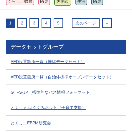
くらし・教育
防災
阿南市
生活
防災
...
1
2
3
4
5
次のページ
»
データセットグループ
AED設置箇所一覧（推奨データセット）
AED設置箇所一覧（自治体標準オープンデータセット）
GTFS-JP（標準的なバス情報フォーマット）
とくしま はぐくみネット（子育て支援）
とくしまEBPM研究会