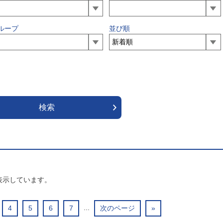
ループ
並び順
表示しています。
...
4
5
6
7
次のページ
»