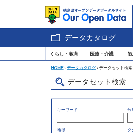
データカタログ
くらし・教育
医療・介護
観
HOME
›
データカタログ
›
データセット検索
データセット検索
キーワード
分
地域
タ