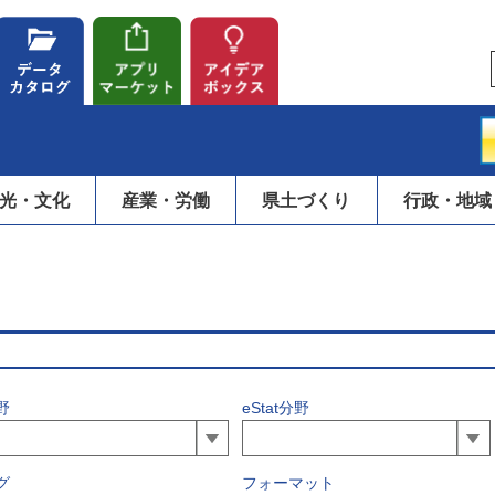
光・文化
産業・労働
県土づくり
行政・地域
野
eStat分野
グ
フォーマット