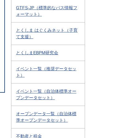
GTFS-JP（標準的なバス情報フ
ォーマット）
とくしま はぐくみネット（子育
て支援）
とくしまEBPM研究会
イベント一覧（推奨データセッ
ト）
イベント一覧（自治体標準オー
プンデータセット）
オープンデータ一覧（自治体標
準オープンデータセット）
不動産と税金