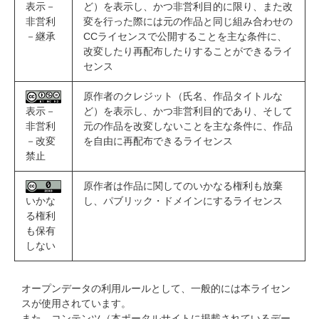
表示－
ど）を表示し、かつ非営利目的に限り、また改
非営利
変を行った際には元の作品と同じ組み合わせの
－継承
CCライセンスで公開することを主な条件に、
改変したり再配布したりすることができるライ
センス
原作者のクレジット（氏名、作品タイトルな
表示－
ど）を表示し、かつ非営利目的であり、そして
非営利
元の作品を改変しないことを主な条件に、作品
－改変
を自由に再配布できるライセンス
禁止
原作者は作品に関してのいかなる権利も放棄
いかな
し、パブリック・ドメインにするライセンス
る権利
も保有
しない
オープンデータの利用ルールとして、一般的には本ライセン
スが使用されています。
また、コンテンツ（本ポータルサイトに掲載されているデー