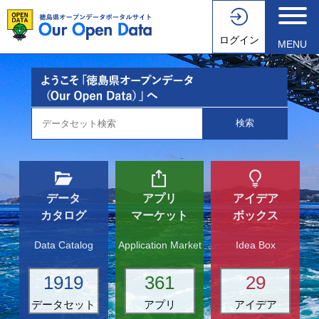
ログイン
MENU
データ
アプリ
アイデア
カタログ
マーケット
ボックス
Data Catalog
Application Market
Idea Box
1919
361
29
データセット
アプリ
アイデア