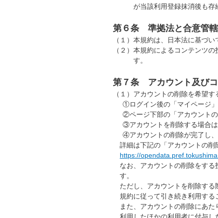
が当該利用登録抹消後も存
第６条 準拠法と合意管轄
（１）
本規約は、日本法に基づい
（２）
本規約によるコンテンツの
す。
第７条 アカウント及びコ
（１）
アカウントの削除を希望す
①
ログイン後の「マイページ」
②
ページ下部の「アカウントの
③
アカウントを削除する場合は
④
アカウントの削除が完了し、
詳細は下記の「アカウントの削
https://opendata.pref.tokushima.
なお、アカウントの削除をする投
す。
ただし、アカウントを削除する際
規約に従って引き続き利用するこ
また、アカウントの削除にあたり
利用したほかの利用者に付与した