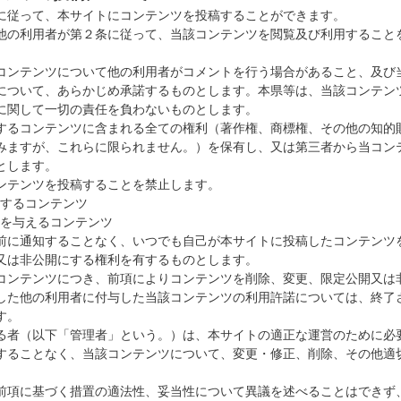
に従って、本サイトにコンテンツを投稿することができます。
他の利用者が第２条に従って、当該コンテンツを閲覧及び利用すること
コンテンツについて他の利用者がコメントを行う場合があること、及び
について、あらかじめ承諾するものとします。本県等は、当該コンテン
に関して一切の責任を負わないものとします。
するコンテンツに含まれる全ての権利（著作権、商標権、その他の知的
みますが、これらに限られません。）を保有し、又は第三者から当コン
とします。
ンテンツを投稿することを禁止します。
するコンテンツ
を与えるコンテンツ
前に通知することなく、いつでも自己が本サイトに投稿したコンテンツ
又は非公開にする権利を有するものとします。
コンテンツにつき、前項によりコンテンツを削除、変更、限定公開又は
した他の利用者に付与した当該コンテンツの利用許諾については、終了
す。
る者（以下「管理者」という。）は、本サイトの適正な運営のために必
することなく、当該コンテンツについて、変更・修正、削除、その他適
前項に基づく措置の適法性、妥当性について異議を述べることはできず