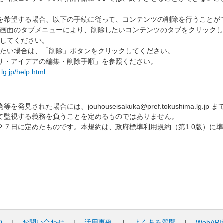
を希望する場合、以下の手続に従って、コンテンツの削除を行うことが
画面のタブメニューにより、削除したいコンテンツのタブをクリックし
してください。
たい場合は、「削除」ボタンをクリックしてください。
・アイデアの編集・削除手順」を参照ください。
lg.jp/help.html
見された場合には、jouhouseisakuka@pref.tokushima.lg
て監視する義務を負うことを定めるものではありません。
２７日に定めたものです。本規約は、政府標準利用規約（第1.0版）に
。
約
|
お問い合わせ
|
活用事例
|
よくある質問
|
WebAP