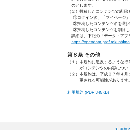
のとします。
（２）
投稿したコンテンツの削除
①
ログイン後、「マイページ」
②
投稿したコンテンツ名を選択
③
投稿したコンテンツを削除し
詳細は、下記の「データ・アプリ
https://opendata.pref.tokushima.
第８条 その他
（１）
本規約に違反するような行為等を発
がコンテンツの内容につい
（２）
本規約は、平成２７年４月
更される可能性があります
利用規約 (PDF 345KB)
利用規