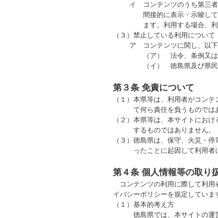
イ
コンテンツのうち第三者
間接的に表示・示唆して
ます。利用する場合、利
（３）
禁止している利用について
ア
コンテンツに関し、以下
（ア） 法令、条例又は
（イ） 徳島県及び県民
第３条 免責について
（１）
本県等は、利用者がコンテ
て何ら責任を負うものでは
（２）
本県等は、本サイトにおけ
するものではありません。
（３）
徳島県は、保守、火災・停
ったことに起因して利用者
第４条 個人情報等の取り
コンテンツの利用に際して利用者
イバシーポリシーを規定していま
（１）
基本的考え方
徳島県では、本サイトの運