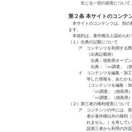
生じる一切の損害について
第２条 本サイトのコンテ
本サイトのコンテンツは、別の利
ます。
本規約は、著作権法上認められて
（１）
出典の記載について
ア
コンテンツを利用する際
（出典記載例）
出典：徳島県オープンデ
出典：「○○調査」（
イ
コンテンツを編集・加工
等した情報を、あたかも
（コンテンツを編集・加
「○○調査」（徳島県
「○○調査」（徳島県）
（２）
第三者の権利侵害について
ア
コンテンツの中には、第
者が著作権以外の権利（
れません。）を有してい
該第三者から利用の許諾