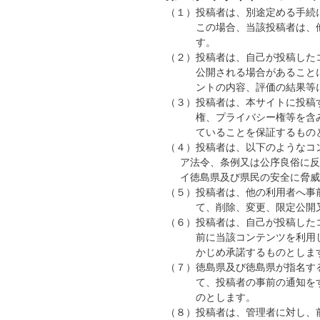
（１）
投稿者は、別途定める手続
この場合、当該投稿者は、
す。
（２）
投稿者は、自己が投稿した
公開される場合があること
ントの内容、評価の結果等
（３）
投稿者は、本サイトに投稿
権、プライバシー権等を含
ていることを保証するもの
（４）
投稿者は、以下のようなコ
ア
法令、条例又は公序良俗に反
イ
徳島県及び県民の安全に脅威
（５）
投稿者は、他の利用者へ事
て、削除、変更、限定公開
（６）
投稿者は、自己が投稿した
前に当該コンテンツを利用
かじめ承諾するものとしま
（７）
徳島県及び徳島県が指名す
て、投稿者の事前の通知を
のとします。
（８）
投稿者は、管理者に対し、