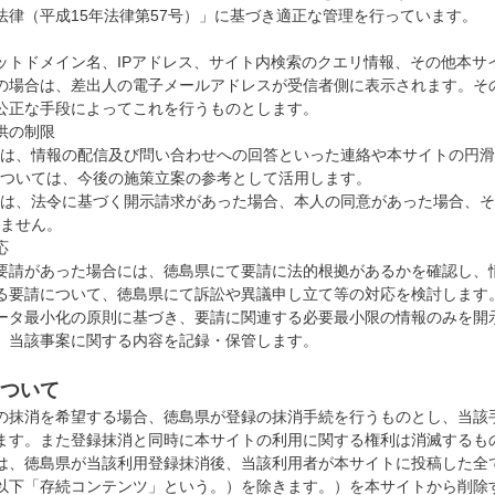
法律（平成15年法律第57号）」に基づき適正な管理を行っています。
ットドメイン名、IPアドレス、サイト内検索のクエリ情報、その他本サ
の場合は、差出人の電子メールアドレスが受信者側に表示されます。そ
公正な手段によってこれを行うものとします。
供の制限
は、情報の配信及び問い合わせへの回答といった連絡や本サイトの円滑
ついては、今後の施策立案の参考として活用します。
は、法令に基づく開示請求があった場合、本人の同意があった場合、そ
ません。
応
要請があった場合には、徳島県にて要請に法的根拠があるかを確認し、
る要請について、徳島県にて訴訟や異議申し立て等の対応を検討します
ータ最小化の原則に基づき、要請に関連する必要最小限の情報のみを開
、当該事案に関する内容を記録・保管します。
ついて
の抹消を希望する場合、徳島県が登録の抹消手続を行うものとし、当該
ます。また登録抹消と同時に本サイトの利用に関する権利は消滅するも
は、徳島県が当該利用登録抹消後、当該利用者が本サイトに投稿した全
以下「存続コンテンツ」という。）を除きます。）を本サイトから削除