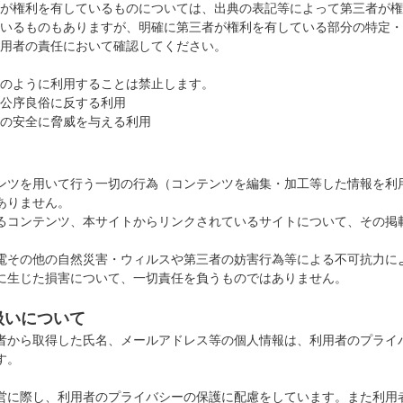
が権利を有しているものについては、出典の表記等によって第三者が権
いるものもありますが、明確に第三者が権利を有している部分の特定・
用者の責任において確認してください。
のように利用することは禁止します。
公序良俗に反する利用
の安全に脅威を与える利用
ンツを用いて行う一切の行為（コンテンツを編集・加工等した情報を利
ありません。
るコンテンツ、本サイトからリンクされているサイトについて、その掲
電その他の自然災害・ウィルスや第三者の妨害行為等による不可抗力に
に生じた損害について、一切責任を負うものではありません。
扱いについて
から取得した氏名、メールアドレス等の個人情報は、利用者のプライ
す。
営に際し、利用者のプライバシーの保護に配慮をしています。また利用