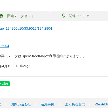
関連データセット
関連アイデア
/map_184200#10/33.9012/134.2804
ru6004
棄（データはOpenStreetMapの利用規約によります。）
4年4月19日 13時24分
約
|
お問い合わせ
|
活用事例
|
よくある質問
|
WebAP