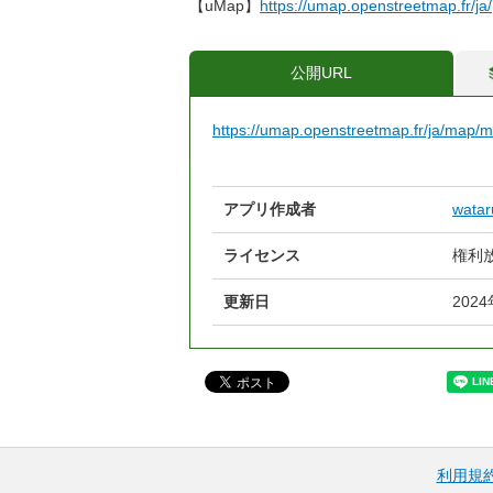
【uMap】
https://umap.openstreetmap.fr/ja/
公開URL
https://umap.openstreetmap.fr/ja/map
アプリ作成者
wata
ライセンス
権利放
更新日
202
利用規