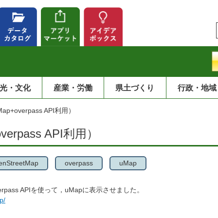
光・文化
産業・労働
県土づくり
行政・地域
p+overpass API利用）
erpass API利用）
enStreetMap
overpass
uMap
verpass APIを使って，uMapに表示させました。
p/