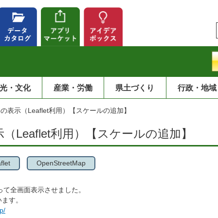
光・文化
産業・労働
県土づくり
行政・地域
tMapの表示（Leaflet利用）【スケールの追加】
の表示（Leaflet利用）【スケールの追加】
flet
OpenStreetMap
etを使って全画面表示させました。
います。
p/