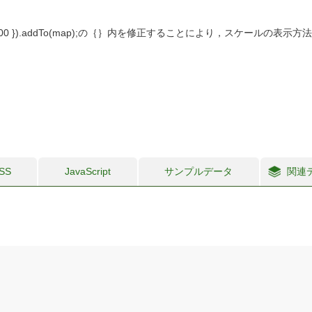
lse,maxWidth: 300 }).addTo(map);の｛｝内を修正することにより，スケ
SS
JavaScript
サンプルデータ
関連