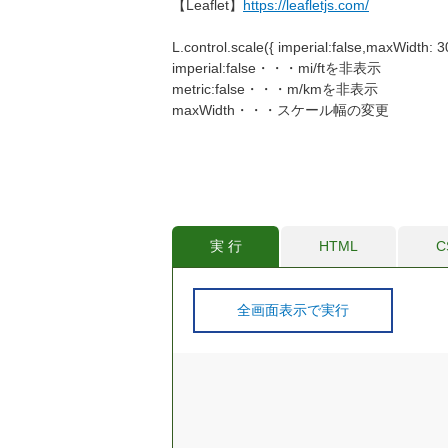
【Leaflet】
https://leafletjs.com/
L.control.scale({ imperial:fa
imperial:false・・・mi/ftを非表示
metric:false・・・m/kmを非表示
maxWidth・・・スケール幅の変更
実 行
HTML
C
全画面表示で実行