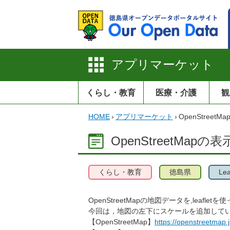
アプリマーケット
くらし・教育
医療・介護
観
HOME
›
アプリマーケット
›
OpenStree
OpenStreetMap
くらし・教育
徳島県
Lea
OpenStreetMapの地図データを,leafl
今回は，地図の左下にスケールを追加して
【OpenStreetMap】
https://openstreetmap.j