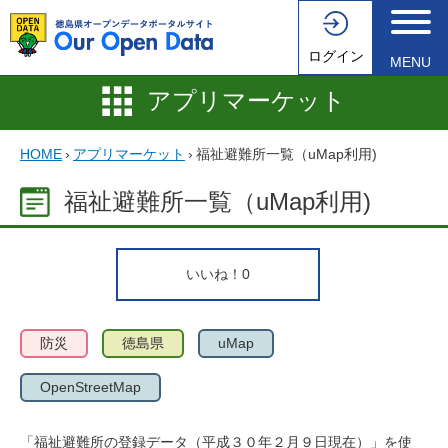
ログイン
MENU
アプリマーケット
HOME
›
アプリマーケット
›
福祉避難所一覧（uMap利用)
福祉避難所一覧（uMap利用)
いいね！
0
防災
徳島県
uMap
OpenStreetMap
「福祉避難所の登録データ（平成３０年２月９日現在）」を使