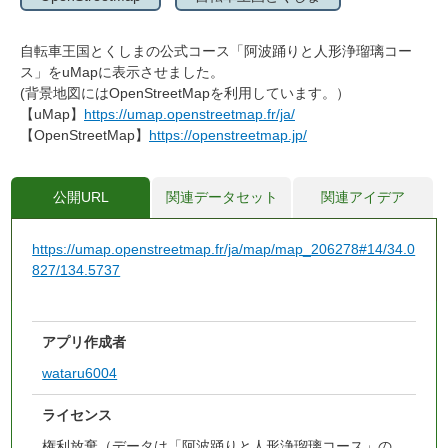
自転車王国とくしまの公式コース「阿波踊りと人形浄瑠璃コー
ス」をuMapに表示させました。
(背景地図にはOpenStreetMapを利用しています。）
【uMap】
https://umap.openstreetmap.fr/ja/
【OpenStreetMap】
https://openstreetmap.jp/
公開URL
関連データセット
関連アイデア
https://umap.openstreetmap.fr/ja/map/map_206278#14/34.0
827/134.5737
アプリ作成者
wataru6004
ライセンス
権利放棄（データは「阿波踊りと人形浄瑠璃コース」の