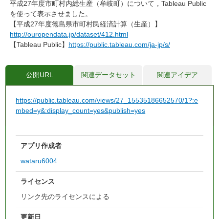
平成27年度市町村内総生産（牟岐町）について，Tableau Public
を使って表示させました。
【平成27年度徳島県市町村民経済計算（生産）】
http://ouropendata.jp/dataset/412.html
【Tableau Public】
https://public.tableau.com/ja-jp/s/
公開URL
関連データセット
関連アイデア
https://public.tableau.com/views/27_15535186652570/1?:e
mbed=y&:display_count=yes&publish=yes
アプリ作成者
wataru6004
ライセンス
リンク先のライセンスによる
更新日