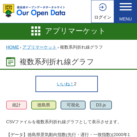
ログイン
MENU
アプリマーケット
HOME
›
アプリマーケット
›
複数系列折れ線グラフ
複数系列折れ線グラフ
いいね！
2
統計
徳島県
可視化
D3.js
CSVファイルを複数系列折れ線グラフとして表示させます。
【データ】徳島県景気動向指数(先行・遅行・一致指数)(2000年1