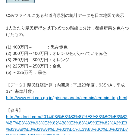
CSVファイルにある都道府県別の統計データを日本地図で表示
1人当たり県民所得を以下の5つの階級に分け，都道府県を色をつ
けたもの。
(1) 400万円～ ：黒み赤色
(2) 300万円～400万円：オレンジ色がかっている赤色
(3) 250万円～300万円：オレンジ
(4) 225万円～250万円：金色
(5) ～225万円 ：黒色
【データ】県民経済計算（内閣府 : 平成23年度，93SNA，平成
17年基準計数）
http://www.esri.cao.go.jp/jp/sna/sonota/kenmin/kenmin_top.html
【参考】
http://midoriit.com/2014/03/%E3%83%87%E3%83%BC%E3%82
%BF%E3%83%93%E3%82%B8%E3%83%A5%E3%82%A2%E3
%83%A9%E3%82%A4%E3%82%BC%E3%83%BC%E3%82%B7