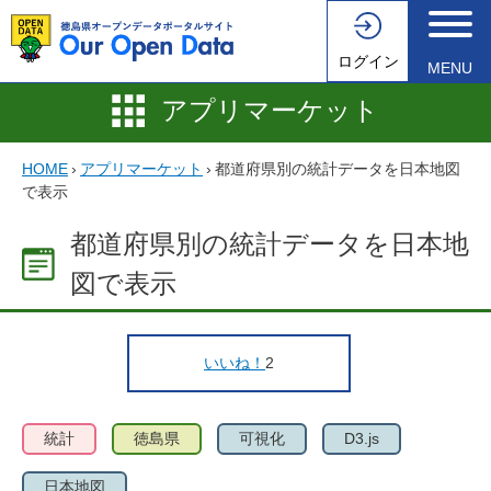
ログイン
MENU
アプリマーケット
HOME
›
アプリマーケット
›
都道府県別の統計データを日本地図
で表示
都道府県別の統計データを日本地
図で表示
いいね！
2
統計
徳島県
可視化
D3.js
日本地図