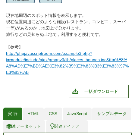
現在地周辺のスポット情報を表示します。
現在位置周辺にどのような施設(レストラン，コンビニ，スーパ
ー等)があるのか，地図上で分かります。
旅行などの見知らぬ土地で，利用すると便利です。
【参考】
http://phpjavascriptroom.com/example3.php?
f=module/include/ajax/gmapv3/lib/places_bounds.inc&ttl=%E8%
A8%AD%E7%BD%AE%E3%82%B5%E3%83%B3%E3%83%97%
E3%83%AB
一括ダウンロード
実 行
HTML
CSS
JavaScript
サンプルデータ
関連データセット
関連アイデア