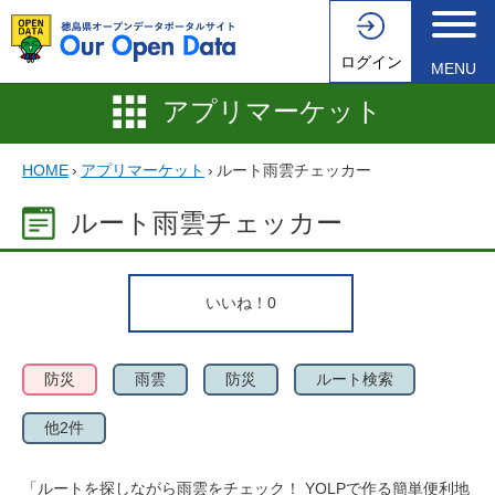
ログイン
MENU
アプリマーケット
HOME
›
アプリマーケット
›
ルート雨雲チェッカー
ルート雨雲チェッカー
いいね！
0
防災
雨雲
防災
ルート検索
他2件
「ルートを探しながら雨雲をチェック！ YOLPで作る簡単便利地