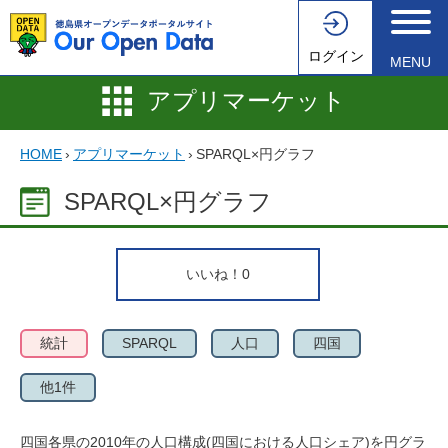
ログイン
MENU
アプリマーケット
HOME
›
アプリマーケット
›
SPARQL×円グラフ
SPARQL×円グラフ
いいね！
0
統計
SPARQL
人口
四国
他1件
四国各県の2010年の人口構成(四国における人口シェア)を円グラ