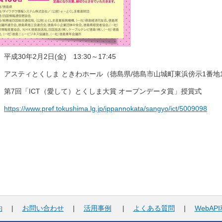
平成30年2月2日(金) 13:30～17:45
アスティとくしま ときわホール（徳島県/徳島市山城町東浜傍示1番地
第7回「ICT（愛して）とくしま大賞 オープンデータ賞」授賞式
https://www.pref.tokushima.lg.jp/ippannokata/sangyo/ict/5009098
約
|
お問い合わせ
|
活用事例
|
よくある質問
|
WebAP