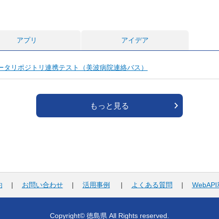
アプリ
アイデア
データリポジトリ連携テスト（美波病院連絡バス）
もっと見る
約
|
お問い合わせ
|
活用事例
|
よくある質問
|
WebAP
Copyright© 徳島県 All Rights reserved.