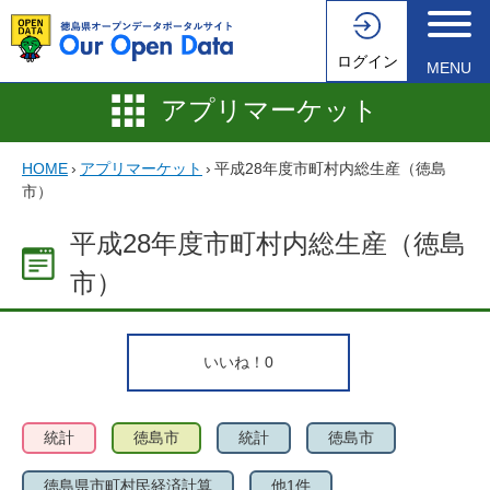
ログイン
MENU
アプリマーケット
HOME
›
アプリマーケット
›
平成28年度市町村内総生産（徳島
市）
平成28年度市町村内総生産（徳島
市）
いいね！
0
統計
徳島市
統計
徳島市
徳島県市町村民経済計算
他1件