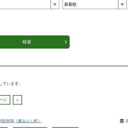
しています。
ージ
»
村民所得（東みよし町）