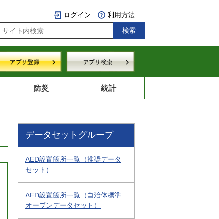
ログイン
利用方法
防災
統計
データセットグループ
AED設置箇所一覧（推奨データ
セット）
AED設置箇所一覧（自治体標準
オープンデータセット）