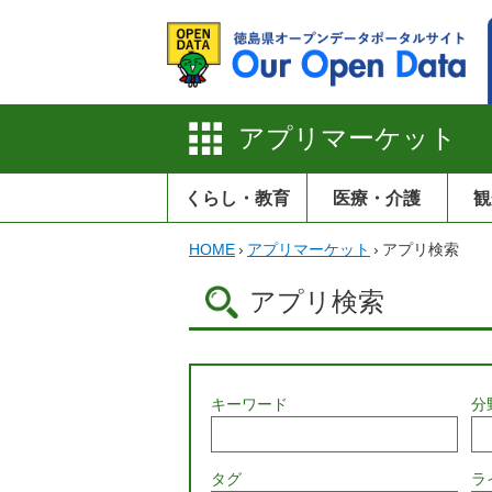
アプリマーケット
くらし・教育
医療・介護
観
HOME
›
アプリマーケット
›
アプリ検索
アプリ検索
キーワード
分
タグ
ラ