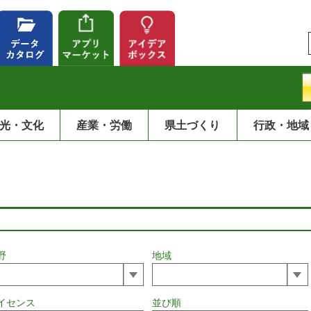
光・文化
産業・労働
県土づくり
行政・地域
野
地域
イセンス
並び順