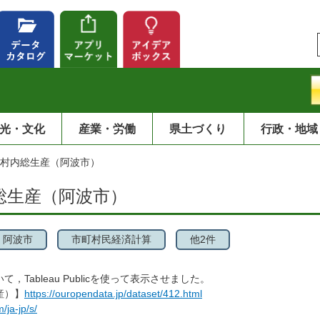
光・文化
産業・労働
県土づくり
行政・地域
町村内総生産（阿波市）
総生産（阿波市）
阿波市
市町村民経済計算
他2件
Tableau Publicを使って表示させました。
産）】
https://ouropendata.jp/dataset/412.html
/ja-jp/s/