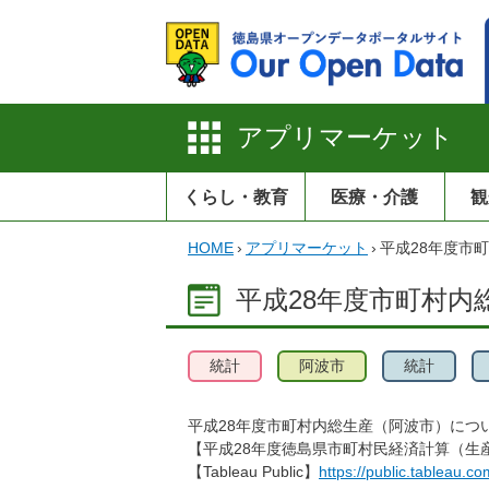
アプリマーケット
くらし・教育
医療・介護
観
HOME
›
アプリマーケット
›
平成28年度市
平成28年度市町村内
統計
阿波市
統計
平成28年度市町村内総生産（阿波市）について，
【平成28年度徳島県市町村民経済計算（生
【Tableau Public】
https://public.tableau.com