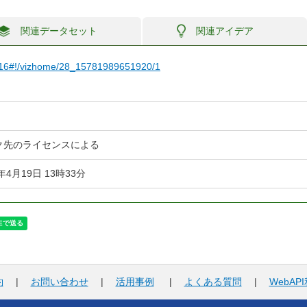
関連データセット
関連アイデア
a6516#!/vizhome/28_15781989651920/1
ク先のライセンスによる
4年4月19日 13時33分
約
|
お問い合わせ
|
活用事例
|
よくある質問
|
WebAP