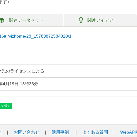
ます）
関連データセット
関連アイデア
a6516#!/vizhome/28_15789872584020/1
ク先のライセンスによる
4年4月19日 13時33分
約
|
お問い合わせ
|
活用事例
|
よくある質問
|
WebAP