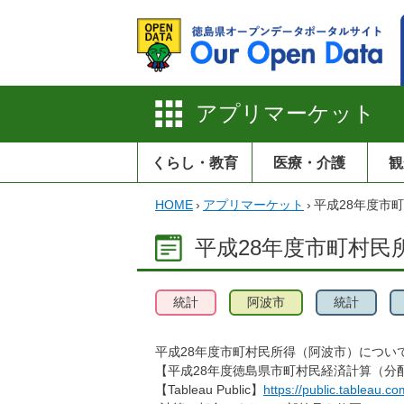
アプリマーケット
くらし・教育
医療・介護
観
HOME
›
アプリマーケット
›
平成28年度市
平成28年度市町村民
統計
阿波市
統計
平成28年度市町村民所得（阿波市）について，T
【平成28年度徳島県市町村民経済計算（分
【Tableau Public】
https://public.tableau.com