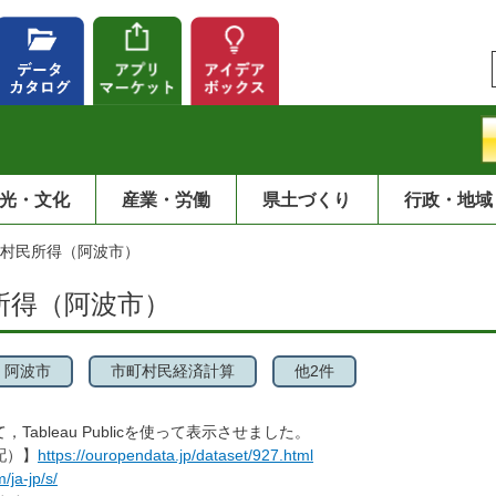
光・文化
産業・労働
県土づくり
行政・地域
町村民所得（阿波市）
所得（阿波市）
阿波市
市町村民経済計算
他2件
ableau Publicを使って表示させました。
配）】
https://ouropendata.jp/dataset/927.html
/ja-jp/s/