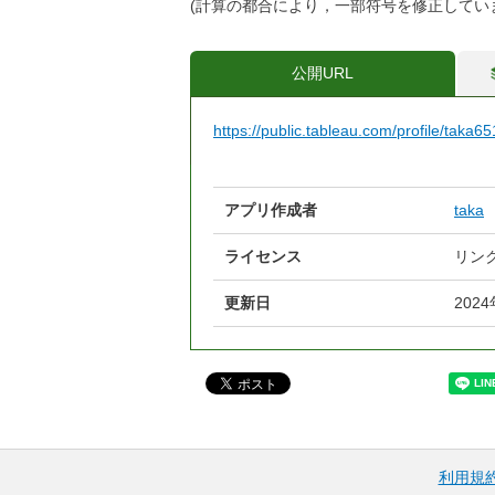
(計算の都合により，一部符号を修正してい
公開URL
https://public.tableau.com/profile/tak
アプリ作成者
taka
ライセンス
リン
更新日
202
利用規