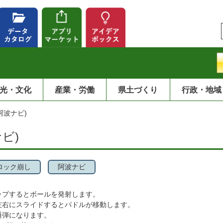
光・文化
産業・労働
県土づくり
行政・地域
阿波ナビ)
ビ)
ロック崩し
阿波ナビ
ップするとボールを発射します。
左右にスライドするとパドルが移動します。
通弾になります。