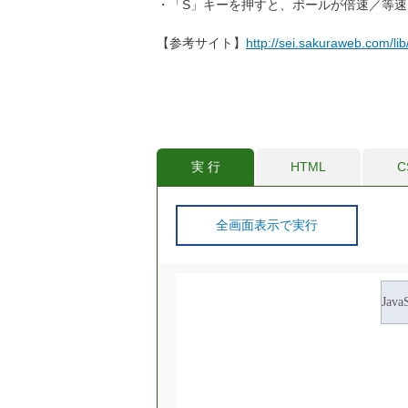
・「S」キーを押すと、ボールが倍速／等
【参考サイト】
http://sei.sakuraweb.com/li
実 行
HTML
C
全画面表示で実行