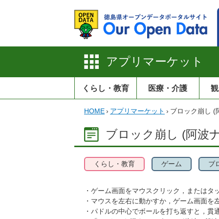
アプリマーケット
くらし・教育
医療・介護
観
HOME
›
アプリマーケット
›
ブロック崩し (
ブロック崩し (阿波ナ
くらし・教育
ゲーム
ブ
・ゲーム画面をマウスクリック，またはタ
・マウスを左右に動かすか，ゲーム画面を
・パドルの中心でボールを打ち返すと，貫