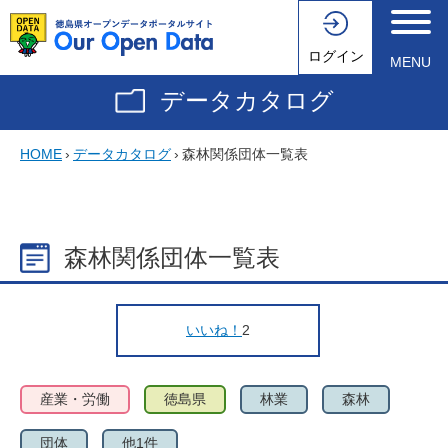
ログイン
MENU
データカタログ
HOME
›
データカタログ
›
森林関係団体一覧表
森林関係団体一覧表
いいね！
2
産業・労働
徳島県
林業
森林
団体
他1件