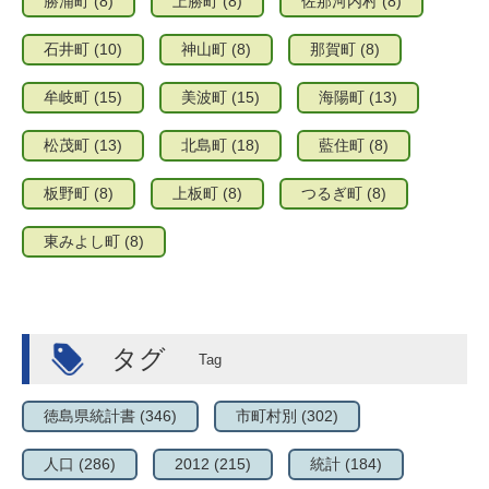
勝浦町
(8)
上勝町
(8)
佐那河内村
(8)
石井町
(10)
神山町
(8)
那賀町
(8)
牟岐町
(15)
美波町
(15)
海陽町
(13)
松茂町
(13)
北島町
(18)
藍住町
(8)
板野町
(8)
上板町
(8)
つるぎ町
(8)
東みよし町
(8)
タグ
徳島県統計書
(346)
市町村別
(302)
人口
(286)
2012
(215)
統計
(184)