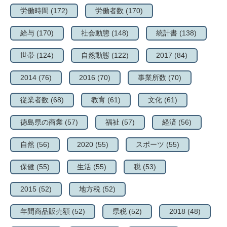
労働時間
(172)
労働者数
(170)
給与
(170)
社会動態
(148)
統計書
(138)
世帯
(124)
自然動態
(122)
2017
(84)
2014
(76)
2016
(70)
事業所数
(70)
従業者数
(68)
教育
(61)
文化
(61)
徳島県の商業
(57)
福祉
(57)
経済
(56)
自然
(56)
2020
(55)
スポーツ
(55)
保健
(55)
生活
(55)
税
(53)
2015
(52)
地方税
(52)
年間商品販売額
(52)
県税
(52)
2018
(48)