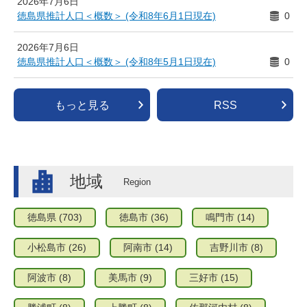
2026年7月6日
徳島県推計人口＜概数＞ (令和8年6月1日現在)
0
2026年7月6日
徳島県推計人口＜概数＞ (令和8年5月1日現在)
0
もっと見る
RSS
地域
徳島県
(703)
徳島市
(36)
鳴門市
(14)
小松島市
(26)
阿南市
(14)
吉野川市
(8)
阿波市
(8)
美馬市
(9)
三好市
(15)