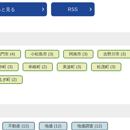
っと見る
RSS
鳴門市
(4)
小松島市
(3)
阿南市
(3)
吉野川市
(3)
井町
(3)
牟岐町
(2)
美波町
(3)
松茂町
(3)
るぎ町
(2)
不動産
(12)
地価
(12)
地価調査
(12)