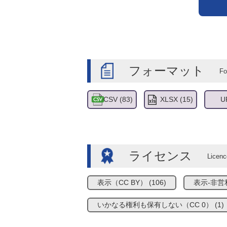
フォーマット
CSV
(83)
XLSX
(15)
U
ライセンス
表示（CC BY）
(106)
表示-非営利
いかなる権利も保有しない（CC 0）
(1)