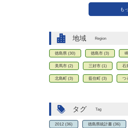
も
地域
徳島県
(30)
徳島市
(3)
美馬市
(2)
三好市
(1)
石
北島町
(3)
藍住町
(3)
つ
タグ
2012
(36)
徳島県統計書
(36)