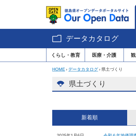
データカタログ
くらし・教育
医療・介護
観
HOME
›
データカタログ
›
県土づくり
県土づくり
新着順
2025年1月6日
令和６年地価調