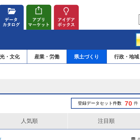
光・文化
産業・労働
県土づくり
行政・地域
70
登録データセット件数
件
人気順
注目順
査