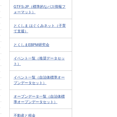
GTFS-JP（標準的なバス情報フ
0
ォーマット）
0
とくしま はぐくみネット（子育
て支援）
0
とくしまEBPM研究会
0
イベント一覧（推奨データセッ
0
ト）
0
イベント一覧（自治体標準オー
プンデータセット）
4
0
オープンデータ一覧（自治体標
準オープンデータセット）
0
不動産と税金