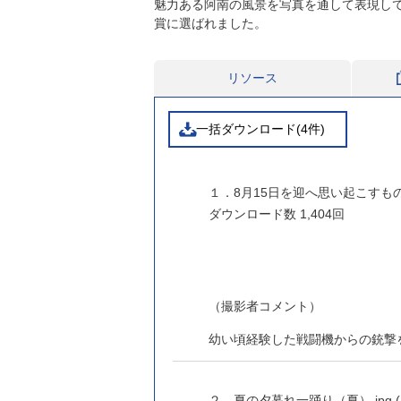
魅力ある阿南の風景を写真を通して表現し
賞に選ばれました。
リソース
一括ダウンロード(4件)
１．8月15日を迎へ思い起こすもの（春）
ダウンロード数
1,404回
（撮影者コメント）
幼い頃経験した戦闘機からの銃撃
２．夏の夕暮れ一踊り（夏）.jpg (JP