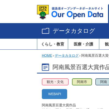
データカタログ
くらし・教育
医療・介護
観
HOME
›
データカタログ
›
阿南風景百選大賞
阿南風景百選大賞作
観光・文化
阿南市
阿南
WEBAPI
阿南風景百選大賞作品