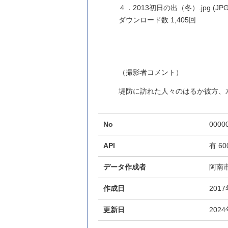
４．2013初日の出（冬）.jpg (JPG 
ダウンロード数
1,405回
（撮影者コメント）
堤防に訪れた人々のはるか彼方、
No
0000
API
有
60
データ作成者
阿南
作成日
201
更新日
202