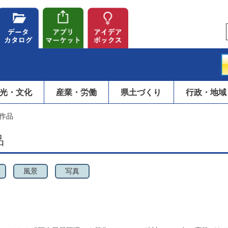
光・文化
産業・労働
県土づくり
行政・地域
作品
品
風景
写真