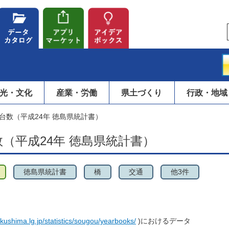
光・文化
産業・労働
県土づくり
行政・地域
行台数（平成24年 徳島県統計書）
数（平成24年 徳島県統計書）
徳島県統計書
橋
交通
他3件
okushima.lg.jp/statistics/sougou/yearbooks/
)におけるデータ