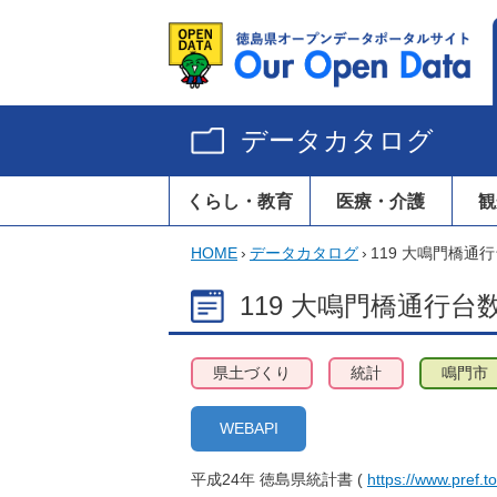
データカタログ
くらし・教育
医療・介護
観
HOME
›
データカタログ
›
119 大鳴門橋通
119 大鳴門橋通行台
県土づくり
統計
鳴門市
WEBAPI
平成24年 徳島県統計書 (
https://www.pref.t