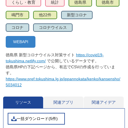
くらし・教育
統計
徳島県
徳島市
鳴門市
他22件
新型コロナ
コロナ
コロナウイルス
WEBAPI
徳島県 新型コロナウイルス対策サイト
https://covid19-
tokushima.netlify.com/
で公開しているデータです。
徳島県HPの下記ページから、有志でCSVの作成を行っていま
す。
https://www.pref.tokushima.lg.jp/ippannokata/kenko/kansensho/
5034012
リソース
関連アプリ
関連アイデア
一括ダウンロード(5件)