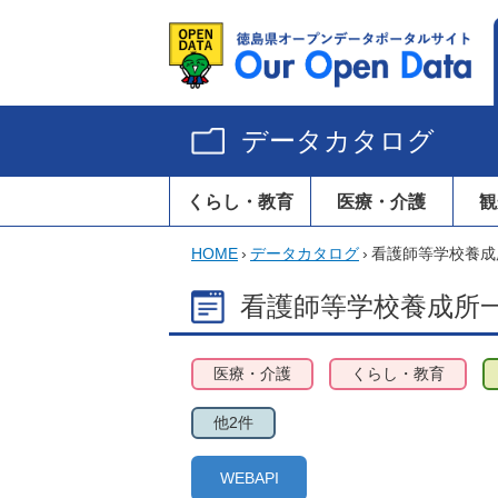
データカタログ
くらし・教育
医療・介護
観
HOME
›
データカタログ
›
看護師等学校養成
看護師等学校養成所
医療・介護
くらし・教育
他2件
WEBAPI