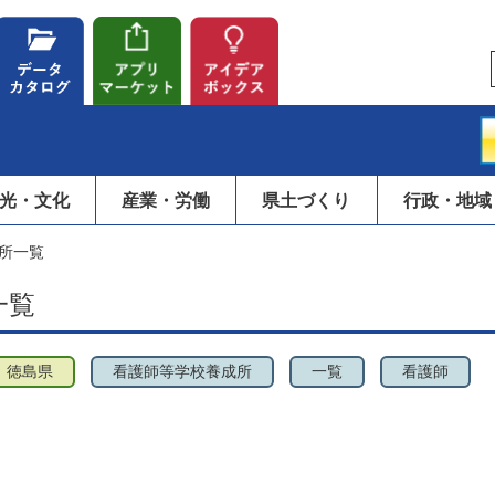
光・文化
産業・労働
県土づくり
行政・地域
所一覧
一覧
徳島県
看護師等学校養成所
一覧
看護師