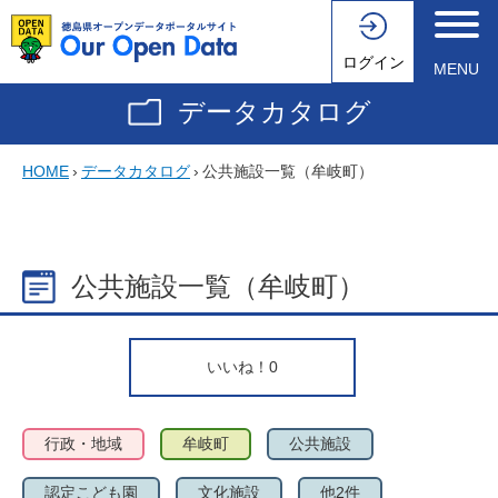
ログイン
MENU
データカタログ
HOME
›
データカタログ
›
公共施設一覧（牟岐町）
公共施設一覧（牟岐町）
いいね！
0
行政・地域
牟岐町
公共施設
認定こども園
文化施設
他2件