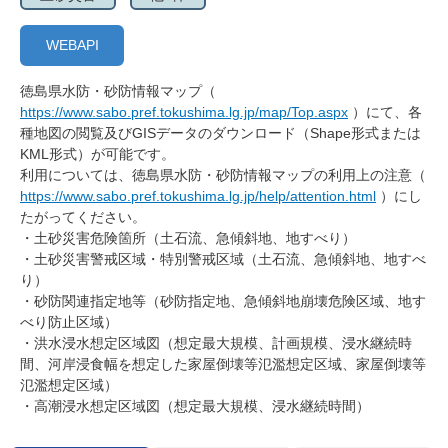
WEBAPI
徳島県水防・砂防情報マップ（
https://www.sabo.pref.tokushima.lg.jp/map/Top.aspx
）にて、各
種地図の閲覧及びGISデータのダウンロード（Shape形式または
KML形式）が可能です。
利用については、徳島県水防・砂防情報マップの利用上の注意（
https://www.sabo.pref.tokushima.lg.jp/help/attention.html
）にし
たがってください。
・土砂災害危険箇所（土石流、急傾斜地、地すべり）
・土砂災害警戒区域・特別警戒区域（土石流、急傾斜地、地すべ
り）
・砂防関連指定地等（砂防指定地、急傾斜地崩壊危険区域、地す
べり防止区域）
・洪水浸水想定区域図（想定最大規模、計画規模、浸水継続時
間、河岸浸食幅を想定した家屋倒壊等氾濫想定区域、家屋倒壊等
氾濫想定区域）
・高潮浸水想定区域図（想定最大規模、浸水継続時間）