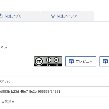
関連アプリ
関連アイデア
2MB)
プレビュー
004596
dd993b-b23d-45e7-8c2e-966539f84551
・大気担当