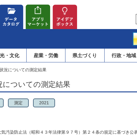
光・文化
産業・労働
県土づくり
行政・地域
状況についての測定結果
況についての測定結果
測定
2021
大気汚染防止法（昭和４３年法律第９７号）第２４条の規定に基づき公