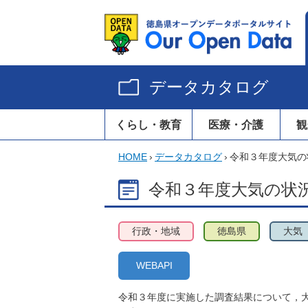
データカタログ
くらし・教育
医療・介護
観
HOME
›
データカタログ
›
令和３年度大気の
令和３年度大気の状
行政・地域
徳島県
大気
WEBAPI
令和３年度に実施した調査結果について，