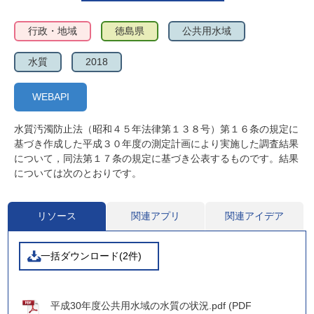
行政・地域
徳島県
公共用水域
水質
2018
WEBAPI
水質汚濁防止法（昭和４５年法律第１３８号）第１６条の規定に
基づき作成した平成３０年度の測定計画により実施した調査結果
について，同法第１７条の規定に基づき公表するものです。結果
については次のとおりです。
リソース
関連アプリ
関連アイデア
一括ダウンロード(2件)
平成30年度公共用水域の水質の状況.pdf (PDF